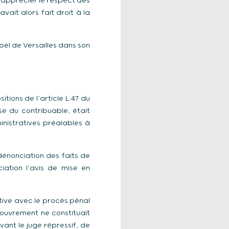
d’apprécier le respect des
vait alors fait droit à la
pel de Versailles dans son
tions de l’article L.47 du
nse du contribuable, était
inistratives préalables à
 dénonciation des faits de
iation l’avis de mise en
ative avec le procès pénal
ecouvrement ne constituait
vant le juge répressif, de