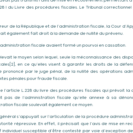
n’avait pas transmis l’avis de mise en recouvrement permettant 
228 I du Livre des procédures fiscales. Le Tribunal correctionnel a
reur de la République et de l’administration fiscale, la Cour d’Ap
ait également fait droit à la demande de nullité du prévenu.
’administration fiscale avaient formé un pourvoi en cassation.
evait le moyen selon lequel, seule la méconnaissance des disposi
ales[2], en ce qu’elles visent à garantir les droits de la défe
le prononcé par le juge pénal, de la nullité des opérations adm
tes pénales pour fraude fiscale.
e l’article L.228 du livre des procédures fiscales qui prévoit la
ait pas de l’administration fiscale qu’elle annexe à sa dénonc
ration fiscale soulevait également ce moyen.
r général s’appuyait sur l’articulation de la procédure administr
orité répressive. En effet, il précisait que l’avis de mise en r
 individuel susceptible d’être contesté par voie d’exception de