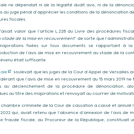
ale ne dépendait ni de la légalité dudit avis, ni de la dénoncia
pas au juge pénal d’apprécier les conditions de la dénonciation des
res fiscales.
faisait valoir que l’article L.228 du Livre des procédures fisc
 stade de la mise en recouvrement
” de sorte que l’administrati
majorations fixées sur tous documents se rapportant à l
duction de l’avis de mise en recouvrement au stade de la cont
évenu était suffisante.
cale
soulevait que les juges de la Cour d’Appel de Versailles a
dérant que l’avis de mise en recouvrement du 15 mars 2019 ne 
es au déclenchement de la procédure de dénonciation, alo
es au titre des majorations et renvoyait au courrier de motivati
 chambre criminelle de la Cour de cassation a cassé et annulé l
 2022 qui, avait retenu que l’absence d’annexion de l’avis de 
e fraude fiscale, au Procureur de la République, constituait u