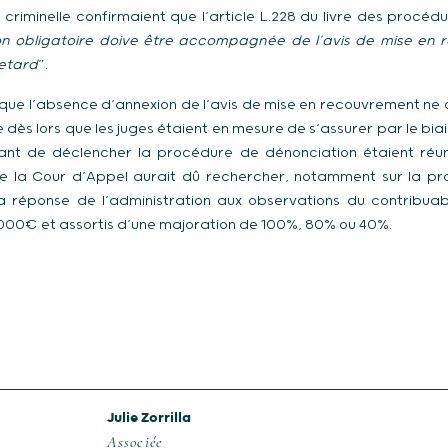
criminelle confirmaient que l’article L.228 du livre des procédu
n obligatoire doive être accompagnée de l’avis de mise en 
retard
”.
 que l’absence d’annexion de l’avis de mise en recouvrement ne 
e dès lors que les juges étaient en mesure de s’assurer par le biai
ant de déclencher la procédure de dénonciation étaient réun
ue la Cour d’Appel aurait dû rechercher, notamment sur la pro
 la réponse de l’administration aux observations du contribuab
 000€ et assortis d’une majoration de 100%, 80% ou 40%.
Julie Zorrilla
Associée