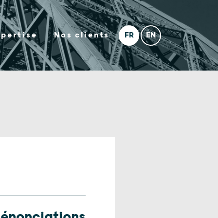
xpertise
Nos clients
énonciations