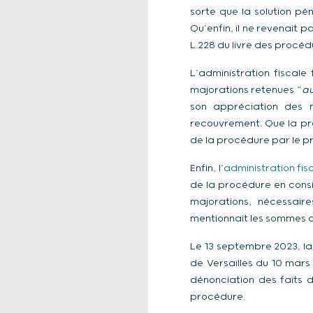
sorte que la solution pén
Qu’enfin, il ne revenait 
L.228 du livre des procédu
L’administration fiscale 
majorations retenues “
au
son appréciation des 
recouvrement. Que la pro
de la procédure par le pr
Enfin, l’
administration fis
de la procédure en consi
majorations, nécessair
mentionnait les sommes du
Le 13 septembre 2023, la
de Versailles du 10 mars
dénonciation des faits d
procédure.