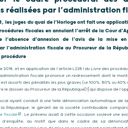
 réalisées par l’administration f
 les juges du quai de l’Horloge ont fait une applicatio
procédures fiscales en annulant l’arrêt de la Cour d’A
e l’absence d’annexion de l’avis de la mise e
ar l’administration fiscale au Procureur de la Répub
a procédure
re 2018, et en application de l’article L228 I du Livre des procédu
l’administration fiscale prononce un redressement dont le mont
st assorti des pénalités les plus graves (
i.e
100%, 80% ou 40% en
re le dossier au Procureur de la République[1] qui dispose de l’op
fiscal ayant conduit à une telle dénonciation automatique de la
 la République, le gérant de la société contribuable comparai
e fiscale
. Le prévenu avait à cette occasion soulevé une exce
s d’enquête, au motif que dans le cadre de sa dénonciati