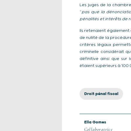
Les juges de la chambre 
“
pas que la dénonciatio
pénalités et intérêts de 
Ils retenaient également
de nullité de la procédur
critères légaux permett
criminelle considérait q
définitive ainsi que sur
étaient supérieurs à 100
Droit pénal fiscal
Ella Gomes
Collaboratrice