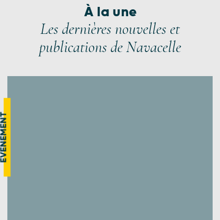
À la une
Les dernières nouvelles et
publications de Navacelle
VÉNEMENT