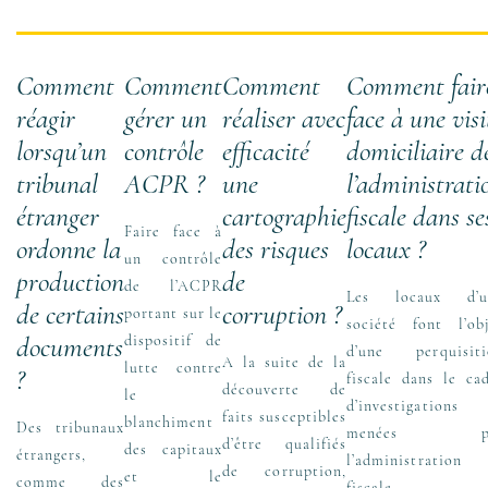
Comment
Comment
Comment
Comment fair
réagir
gérer un
réaliser avec
face à une visi
lorsqu’un
contrôle
efficacité
domiciliaire d
tribunal
ACPR ?
une
l’administrati
étranger
cartographie
fiscale dans se
Faire face à
ordonne la
des risques
locaux ?
un contrôle
production
de
de l’ACPR
Les locaux d’u
de certains
corruption ?
portant sur le
société font l’ob
documents
dispositif de
d’une perquisiti
A la suite de la
lutte contre
?
fiscale dans le ca
découverte de
le
d’investigations
faits susceptibles
blanchiment
Des tribunaux
menées p
d’être qualifiés
des capitaux
étrangers,
l’administration
de corruption,
et le
comme des
fiscale