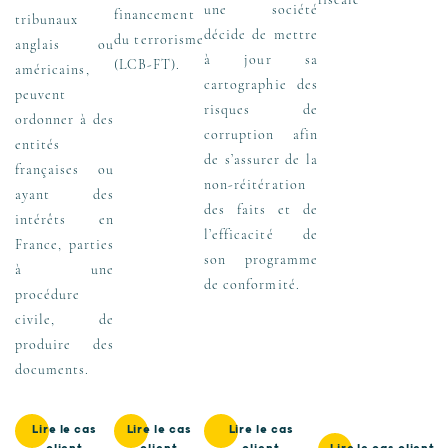
une société
financement
tribunaux
décide de mettre
du terrorisme
anglais ou
à jour sa
(LCB-FT).
américains,
cartographie des
peuvent
risques de
ordonner à des
corruption afin
entités
de s’assurer de la
françaises ou
non-réitération
ayant des
des faits et de
intérêts en
l’efficacité de
France, parties
son programme
à une
de conformité.
procédure
civile, de
produire des
documents.
Lire le cas
Lire le cas
Lire le cas