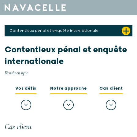
Aller au contenu
Contentieux pénal et enquête internationale
Contentieux pénal et enquête
internationale
Bientôt en ligne
Vos défis
Notre approche
Cas client
Cas client