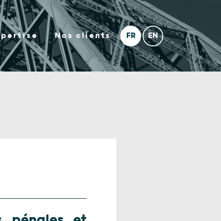
xpertise
Nos clients
 pénales et