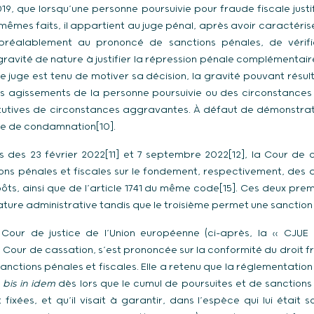
9, que lorsqu’une personne poursuivie pour fraude fiscale justifi
 mêmes faits, il appartient au juge pénal, après avoir caractérisé
 préalablement au prononcé de sanctions pénales, de vérifie
ravité de nature à justifier la répression pénale complémentair
 juge est tenu de motiver sa décision, la gravité pouvant résul
s agissements de la personne poursuivie ou des circonstances 
utives de circonstances aggravantes. À défaut de démonstratio
oie de condamnation[10].
s des 23 février 2022[11] et 7 septembre 2022[12], la Cour de 
ns pénales et fiscales sur le fondement, respectivement, des art
ts, ainsi que de l’article 1741 du même code[15]. Ces deux prem
ature administrative tandis que le troisième permet une sanction
a Cour de justice de l’Union européenne (ci-après, la « CJUE »
a Cour de cassation, s’est prononcée sur la conformité du droit 
nctions pénales et fiscales. Elle a retenu que la réglementation
 bis in idem
dès lors que le cumul de poursuites et de sanctions
 fixées, et qu’il visait à garantir, dans l’espèce qui lui était