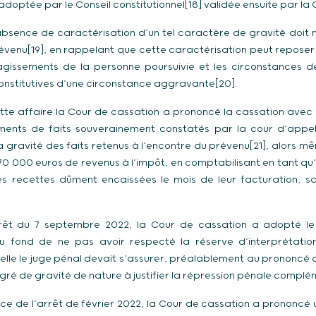
adoptée par le Conseil constitutionnel[18] validée ensuite par la 
’absence de caractérisation d’un tel caractère de gravité doit
évenu[19], en rappelant que cette caractérisation peut reposer 
agissements de la personne poursuivie et les circonstances de
constitutives d’une circonstance aggravante[20].
e affaire la Cour de cassation a prononcé la cassation avec r
ments de faits souverainement constatés par la cour d’appe
 gravité des faits retenus à l’encontre du prévenu[21], alors mêm
e 70 000 euros de revenus à l’impôt, en comptabilisant en tant 
es recettes dûment encaissées le mois de leur facturation, s
arrêt du 7 septembre 2022, la Cour de cassation a adopté 
u fond de ne pas avoir respecté la réserve d’interprétation
uelle le juge pénal devait s’assurer, préalablement au prononcé d
ré de gravité de nature à justifier la répression pénale complé
ce de l’arrêt de février 2022, la Cour de cassation a prononcé 