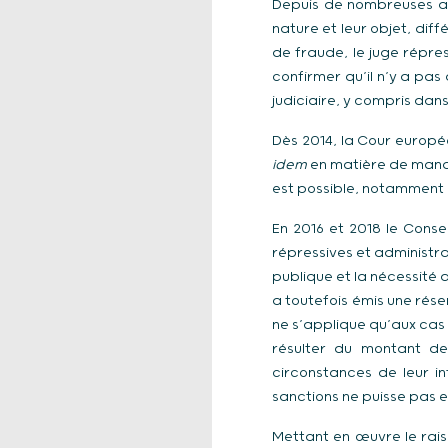
Depuis de nombreuses ann
nature et leur objet, dif
de fraude, le juge répres
confirmer qu’il n’y a pas
judiciaire, y compris dan
Dès 2014, la Cour europé
idem
en matière de manqu
est possible, notamment 
En 2016 et 2018 le Conse
répressives et administr
publique et la nécessité d
a toutefois émis une rése
ne s’applique qu’aux cas 
résulter du montant de
circonstances de leur i
sanctions ne puisse pas e
Mettant en œuvre le rais