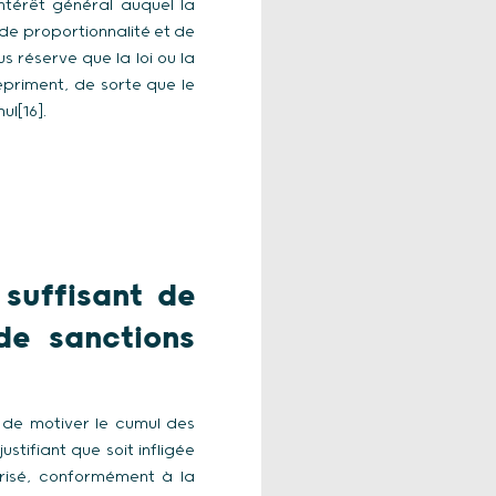
intérêt général auquel la
de proportionnalité et de
 réserve que la loi ou la
répriment, de sorte que le
ul[16].
 suffisant de
de sanctions
é de motiver le cumul des
stifiant que soit infligée
érisé, conformément à la