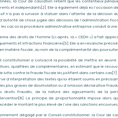
ées, la Cour de cassation retient que les contentieux pénaux 
férents et indépendants[2]. Elle a également déjà eu l’occasion 
sif n’a pas à surseoir à statuer dans l’attente de la décision du
 d’autorité de chose jugée des décisions de l’administration fisca
s les cas où la procédure administrative entreprise conduit à un
enne des droits de l’homme (ci-après, la « CEDH ») a fait applic
ements et infractions financières[5]. Elle a en revanche précisé
en matière fiscale, au nom de la complémentarité des poursuites
il constitutionnel a consacré la possibilité de mettre en œuvre
atives, qualifiées de complémentaires, en estimant que le recouv
e lutte contre la fraude fiscale les justifient dans certains cas[7].
rve d’interprétation des textes qui lui étaient soumis en précisan
les plus graves de dissimulation ou d’omission déclarative fraud
s droits fraudés, de la nature des agissements de la per
ntervention[8]. Le principe de proportionnalité impose alors q
xcéder le montant le plus élevé de l’une des sanctions encourues[
onnement dégagé par le Conseil constitutionnel, la Cour de ca