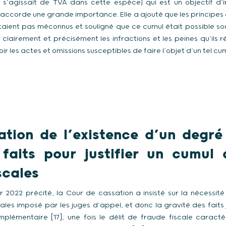
 (il s’agissait de TVA dans cette espèce) qui est un objectif d’
 accorde une grande importance. Elle a ajouté que les principes 
taient pas méconnus et souligné que ce cumul était possible sous
 clairement et précisément les infractions et les peines qu’ils 
r les actes et omissions susceptibles de faire l’objet d’un tel cum
cation de l’existence d’un degré
 faits pour justifier un cumul 
scales
er 2022 précité, la Cour de cassation a insisté sur la nécessit
ales imposé par les juges d’appel, et donc la gravité des faits ju
plémentaire [17], une fois le délit de fraude fiscale caract