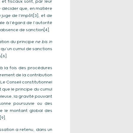
et fiscaux sont, par leur
de décider que, en matière
 juge de l’impôt[3], et de
le à l’égard de l’autorité
e absence de sanction[4].
ation du principe
ne bis in
 qu’un cumul de sanctions
[6].
 à la fois des procédures
rement de la contribution
 Le Conseil constitutionnel
t que le principe du cumul
uleuse, la gravité pouvant
sonne poursuivie ou des
ue le montant global des
9].
ssation a retenu, dans un