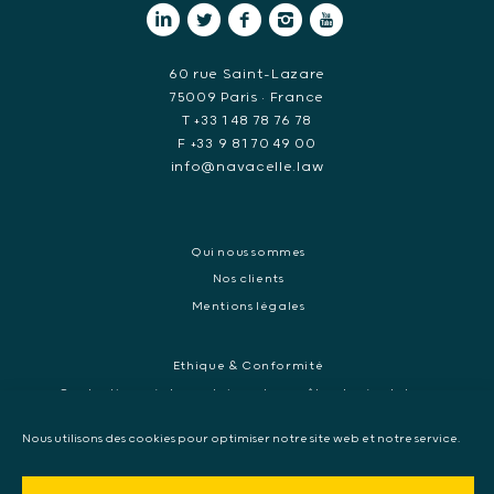
60 rue Saint-Lazare
75009 Paris • France
T +33 1 48 78 76 78
F +33 9 81 70 49 00
info@navacelle.law
Qui nous sommes
Nos clients
Mentions légales
Ethique & Conformité
Contentieux réglementaires et enquêtes de régulateurs
Droit pénal des affaires
Nous utilisons des cookies pour optimiser notre site web et notre service.
Contentieux commercial international
Contentieux pénal et enquête internationale