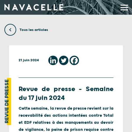
Aller au contenu
Tous les articles
21 juin 2024
REVUE DE PRESSE
Revue de presse – Semaine
du 17 juin 2024
Cette semaine, la revue de presse revient sur la
recevabilité des actions intentées contre Total
et EDF relatives à des manquements au devoir
de vigilance, la peine de prison requise contre