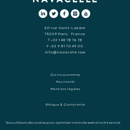
60 rue Saint-Lazare
75009 Paris • France
T +33 1 48 78 76 78
F +33 9 81 70 49 00
info@navacelle.law
Qui nous sommes
Nos clients
Mentions légales
Ethique & Conformité
Contentieux réglementaires et enquêtes de régulateurs
Droit pénal des affaires
Nous utilisons des cookies pour optimiser notre site web et notre service.
Contentieux commercial international