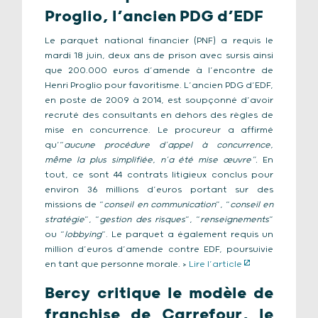
Proglio, l’ancien PDG d’EDF
Le parquet national financier (PNF) a requis le
mardi 18 juin, deux ans de prison avec sursis ainsi
que 200.000 euros d’amende à l’encontre de
Henri Proglio pour favoritisme. L’ancien PDG d’EDF,
en poste de 2009 à 2014, est soupçonné d’avoir
recruté des consultants en dehors des règles de
mise en concurrence. Le procureur a affirmé
qu’“
aucune procédure d’appel à concurrence,
même la plus simplifiée, n’a été mise œuvre”.
En
tout, ce sont 44 contrats litigieux conclus pour
environ 36 millions d’euros portant sur des
missions de “
conseil en communication
”, “
conseil en
stratégie
”, “
gestion des risques
”, “
renseignements
”
ou “
lobbying
”. Le parquet a également requis un
million d’euros d’amende contre EDF, poursuivie
en tant que personne morale. >
Lire l’article
Bercy critique le modèle de
franchise de Carrefour, le