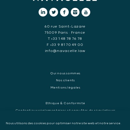
60 rue Saint-Lazare
75009 Paris • France
T +33 1 48 78 76 78
F +33 9 81 70 49 00
info@navacelle.law
Qui nous sommes
Nos clients
Mentions légales
Ethique & Conformité
Contentieux réglementaires et enquêtes de régulateurs
Droit pénal des affaires
Nous utilisons des cookies pour optimiser notre site web et notre service.
Contentieux commercial international