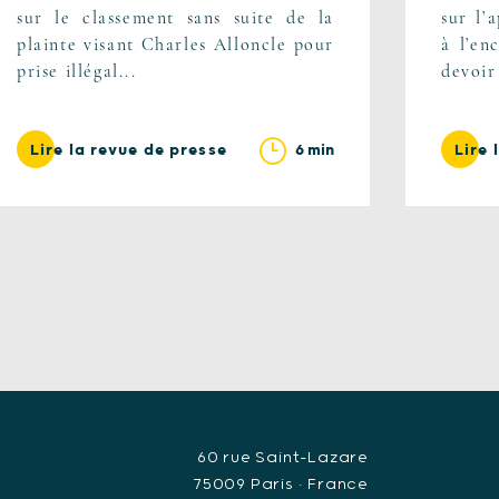
sur le classement sans suite de la
sur l’
plainte visant Charles Alloncle pour
à l’en
prise illégal...
devoir 
6 min
Lire la revue de presse
Lire 
60 rue Saint-Lazare
75009 Paris • France