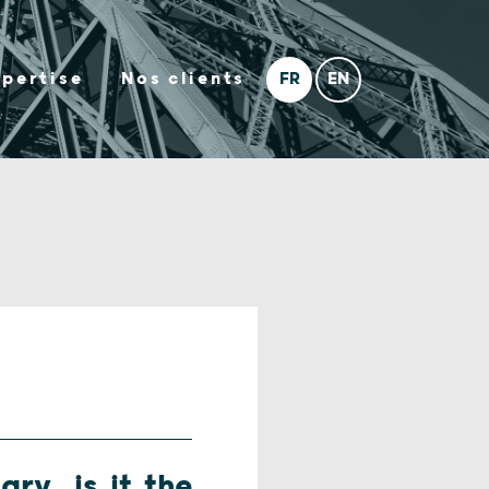
xpertise
Nos clients
ry, is it the