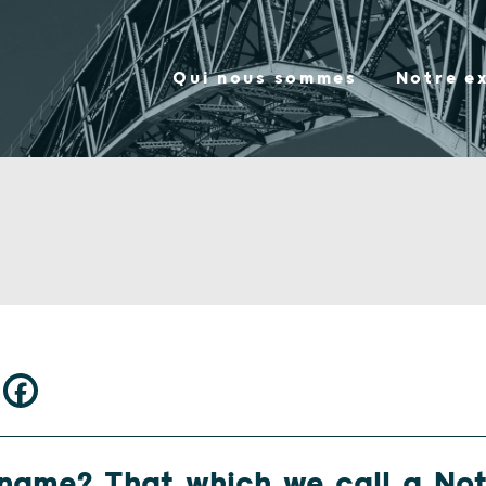
Qui nous sommes
Notre e
name? That which we call a Nota