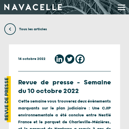
Aller au contenu
Tous les articles
14 octobre 2022
REVUE DE PRESSE
Revue de presse – Semaine
du 10 octobre 2022
Cette semaine vous trouverez deux évènements
marquants sur le plan judiciaire : Une CJIP
environnementale a été conclue entre Nestlé
France et le parquet de Charleville-Mézières,