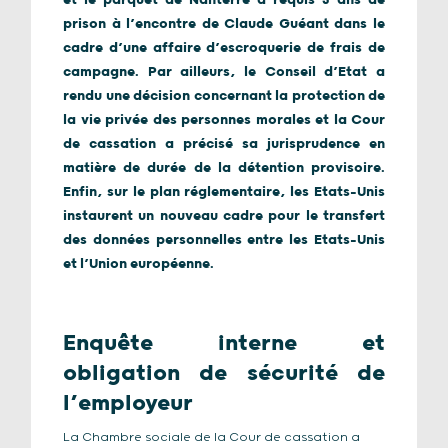
et le parquet de Nanterre a requis 3 ans de
prison à l’encontre de Claude Guéant dans le
cadre d’une affaire d’escroquerie de frais de
campagne. Par ailleurs, le Conseil d’Etat a
rendu une décision concernant la protection de
la vie privée des personnes morales et la Cour
de cassation a précisé sa jurisprudence en
matière de durée de la détention provisoire.
Enfin, sur le plan réglementaire, les Etats-Unis
instaurent un nouveau cadre pour le transfert
des données personnelles entre les Etats-Unis
et l’Union européenne.
Enquête interne et
obligation de sécurité de
l’employeur
La Chambre sociale de la Cour de cassation a