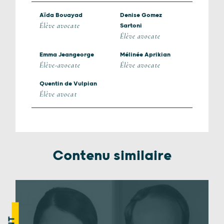
Aïda Bouayad
Denise Gomez
Élève avocate
Sartoni
Élève avocate
Emma Jeangeorge
Mélinée Aprikian
Élève-avocate
Élève avocate
Quentin de Vulpian
Élève avocat
Contenu similaire