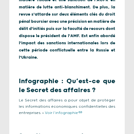
matière fiscale et une sanction de l'ACPR en
matière de lutte anti-blanchiment. De plus, la
revue s'attarde sur deux éléments clés du droit
pénal boursier avec une précision en matière de
délit d'initiés puis sur la faculté de recours dont
dispose le président de l'AMF. Est enfin abordé
l'impact des sanctions internationales lors de
cette période conflictuelle entre la Russie et
l'Ukraine.
Infographie : Qu’est-ce que
le Secret des affaires ?
Le Secret des affaires a pour objet de protéger
les informations économiques confidentielles des
entreprises. >
Voir l’infographie