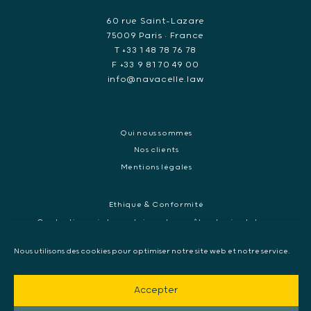
60 rue Saint-Lazare
75009 Paris • France
T +33 1 48 78 76 78
F +33 9 81 70 49 00
info@navacelle.law
Qui nous sommes
Nos clients
Mentions légales
Ethique & Conformité
Contentieux réglementaires et enquêtes de régulateurs
Droit pénal des affaires
Nous utilisons des cookies pour optimiser notre site web et notre service.
Contentieux commercial international
Contentieux pénal et enquête internationale
Accepter
Arbitrage et médiation