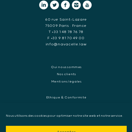
60 rue Saint-Lazare
75009 Paris • France
T +33 1 48 78 76 78
F +33 9 81 70 49 00
info@navacelle.law
Qui nous sommes
Nos clients
Mentions légales
Ethique & Conformité
Contentieux réglementaires et enquêtes de régulateurs
Droit pénal des affaires
Nous utilisons des cookies pour optimiser notre site web et notre service.
Contentieux commercial international
Contentieux pénal et enquête internationale