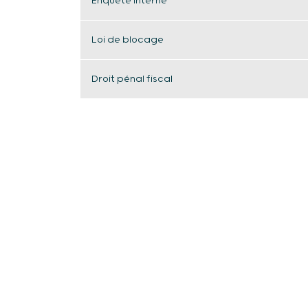
Enquête interne
Loi de blocage
Droit pénal fiscal