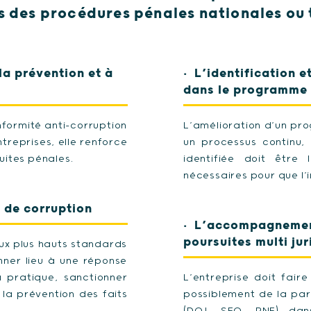
s des procédures pénales nationales ou 
la prévention et à
L’identification e
dans le programme 
formité anti-corruption
L’amélioration d’un pr
treprises, elle renforce
un processus continu, 
suites pénales.
identifiée doit être 
nécessaires pour que l’
s de corruption
L’accompagnement
poursuites multi jur
ux plus hauts standards
nner lieu à une réponse
a pratique, sanctionner
L’entreprise doit fair
 la prévention des faits
possiblement de la part