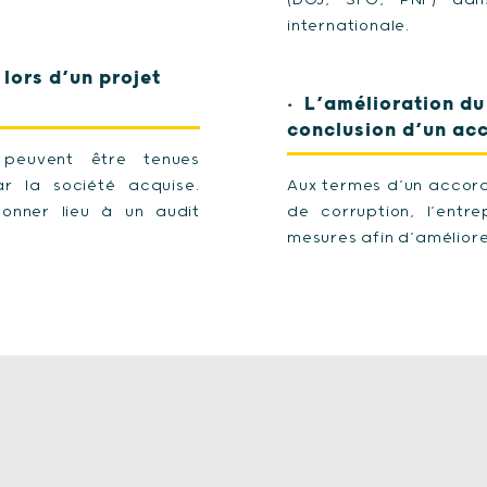
(DOJ, SFO, PNF) dan
internationale.
lors d’un projet
L’amélioration d
conclusion d’un acc
 peuvent être tenues
r la société acquise.
Aux termes d’un accord
donner lieu à un audit
de corruption, l’entr
mesures afin d’amélior