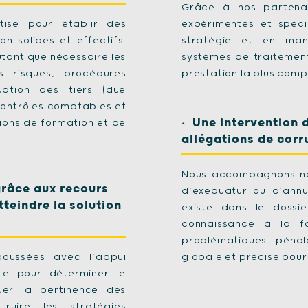
Grâce à nos partenai
tise pour établir des
expérimentés et spécia
n solides et effectifs.
stratégie et en man
tant que nécessaire les
systèmes de traitement 
 risques, procédures
prestation la plus compl
luation des tiers (due
 contrôles comptables et
Une intervention 
ions de formation et de
allégations de corr
Nous accompagnons nos
grâce aux recours
d’exequatur ou d’annu
tteindre la solution
existe dans le dossie
connaissance à la f
problématiques pénal
oussées avec l’appui
globale et précise pour
elle pour déterminer le
luer la pertinence des
uire les stratégies