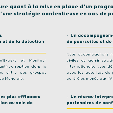
e quant à la mise en place d’un progr
d’une stratégie contentieuse en cas de p
s
Un accompagnemen
et de la détection
de poursuites et de
Nous accompagnons no
’Expert et Moniteur
civiles ou administra
nti-corruption dans le
internationale. Nous dé
és entre des groupes
avec les autorités de 
ue Mondiale.
contrôles menés par l’A
es plus efficaces
Un réseau interpro
tion au sein de
partenaires de con