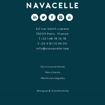
60 rue Saint-Lazare
75009 Paris • France
T +33 1 48 78 76 78
F +33 9 81 70 49 00
info@navacelle.law
Qui nous sommes
Nos clients
Mentions légales
Ethique & Conformité
Contentieux réglementaires et enquêtes de régulateurs
Droit pénal des affaires