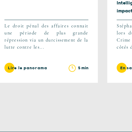
Intel
impact.
Le droit pénal des affaires connait
Stépha
une période de plus grande
lors 
répression via un durcissement de la
Crime
lutte contre les...
côtés 
5 min
Lire le panorama
En sa