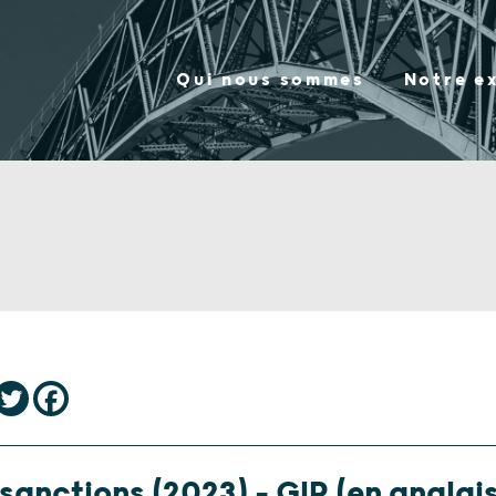
Qui nous sommes
Notre e
sanctions (2023) – GIR (en anglais