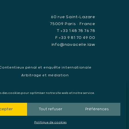
60 rue Saint-Lazare
75009 Paris • France
T +33 1 48 78 76 78
F +33 9 81 70 49 00
info@navacelle.law
Contentieux pénal et enquête internationale
Arbitrage et médiation
ndat d’arrêt européen, Extradition & Interpol
Collecte de preuve internationale
ns des cookies pour optimiser notre site web et notre service.
cepter
Tout refuser
Préférences
Politique de cookies