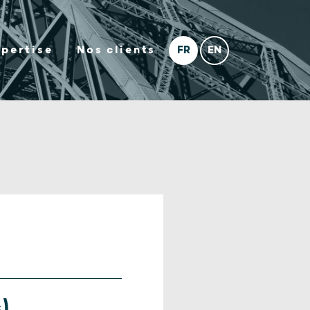
xpertise
Nos clients
)