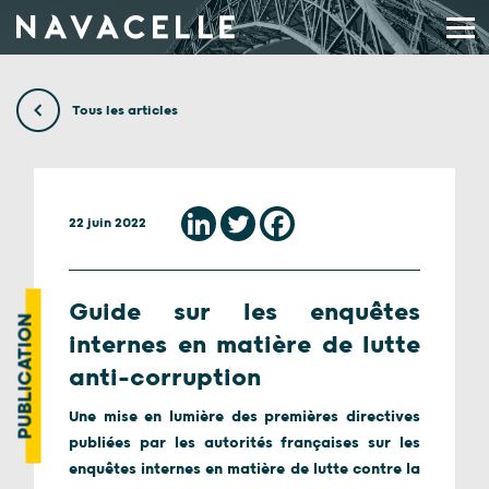
Aller au contenu
Tous les articles
22 juin 2022
Guide sur les enquêtes
PUBLICATION
internes en matière de lutte
anti-corruption
Une mise en lumière des premières directives
publiées par les autorités françaises sur les
enquêtes internes en matière de lutte contre la