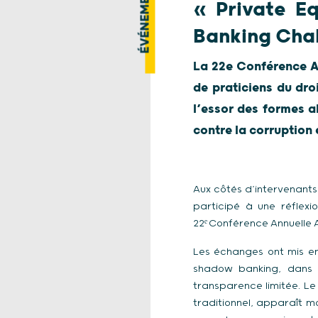
ÉVÉNEMENT
« Private E
Banking Cha
La 22e Conférence An
de praticiens du dro
l’essor des formes a
contre la corruption 
Aux côtés d’intervenants 
participé à une réflexi
22ᵉ Conférence Annuelle A
Les échanges ont mis en 
shadow banking, dans u
transparence limitée. L
traditionnel, apparaît m