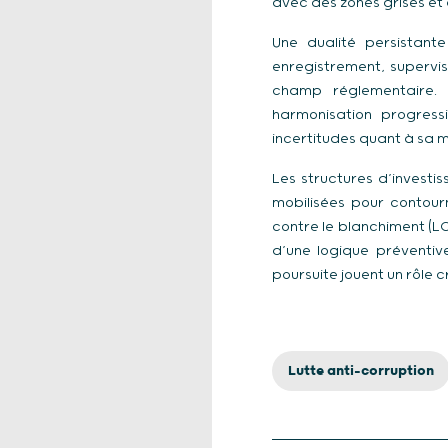
avec des zones grises et 
Une dualité persistant
enregistrement, supervisi
champ réglementaire. 
harmonisation progres
incertitudes quant à sa m
Les structures d’investi
mobilisées pour contourn
contre le blanchiment (L
d’une logique préventive
poursuite jouent un rôle c
Lutte anti-corruption