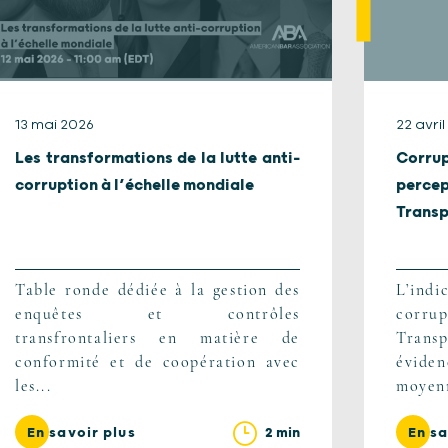
13 mai 2026
22 avri
Les transformations de la lutte anti-
Corrup
corruption à l’échelle mondiale
percep
Transp
Table ronde dédiée à la gestion des
L’ind
enquêtes et contrôles
corr
transfrontaliers en matière de
Transp
conformité et de coopération avec
évid
les...
moyenn
2 min
En savoir plus
En sa