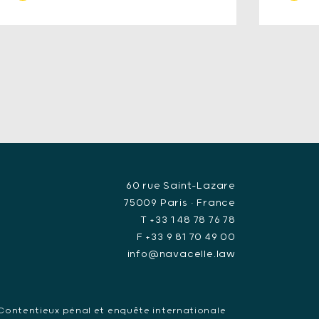
60 rue Saint-Lazare
75009 Paris • France
T +33 1 48 78 76 78
F +33 9 81 70 49 00
info@navacelle.law
Contentieux pénal et enquête internationale