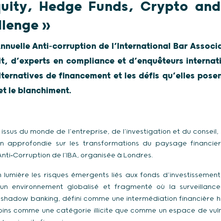
quity, Hedge Funds, Crypto an
llenge »
nuelle Anti‑corruption de l’International Bar Associa
it, d’experts en compliance et d’enquêteurs interna
lternatives de financement et les défis qu’elles posen
et le blanchiment.
issus du monde de l’entreprise, de l’investigation et du consei
on approfondie sur les transformations du paysage financier 
nti‑Corruption de l’IBA, organisée à Londres.
lumière les risques émergents liés aux fonds d’investissement
n environnement globalisé et fragmenté où la surveillanc
e shadow banking, défini comme une intermédiation financière 
oins comme une catégorie illicite que comme un espace de vulné