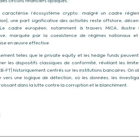
des circuits financiers opaques.
e caractérise l’écosystème crypto : malgré un cadre réglem
on), une part significative des activités reste offshore, décen
Le cadre européen, notamment à travers MiCA, illustre u
sive, marquée par la coexistence de régimes nationaux e
ise en œuvre effective.
ssement telles que le private equity et les hedge funds peuvent
er les dispositifs classiques de conformité, révélant les limit
CB-FT)
historiquement centrés sur les institutions bancaires. On o
 vers une logique de détection, où les données, les investiga
roissant dans la lutte contre la corruption et le blanchiment.