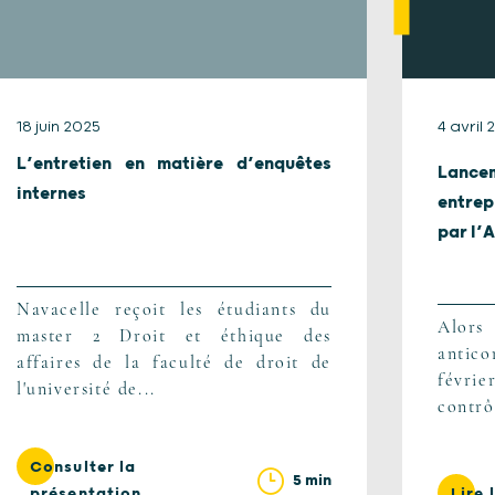
18 juin 2025
4 avril 
L’entretien en matière d’enquêtes
Lance
internes
entrep
par l’A
Navacelle reçoit les étudiants du
Alors
master 2 Droit et éthique des
antic
affaires de la faculté de droit de
févri
l'université de...
contrô
Consulter la
5 min
présentation
Lire 