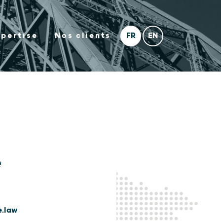
xpertise
Nos clients
é
.law