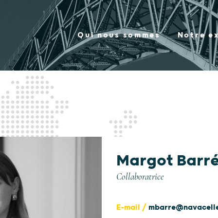
Qui nous sommes
Notre e
Margot Barr
Collaboratrice
E-mail /
mbarre@navacelle