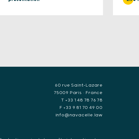
60 rue Saint-Lazare
75009 Paris • France
T +33 1 48 78 76 78
F +33 9 81 70 49 00
info@navacelle.law