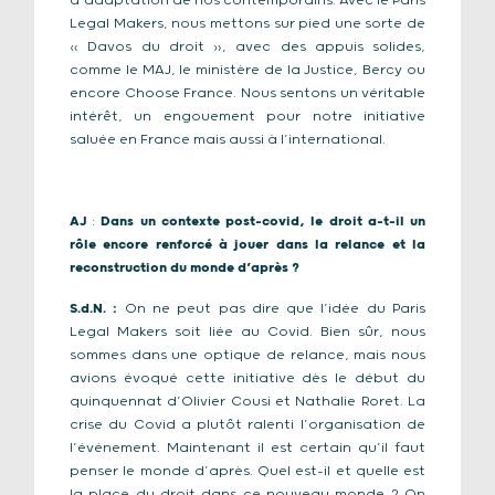
d’adaptation de nos contemporains. Avec le Paris
Legal Makers, nous mettons sur pied une sorte de
« Davos du droit », avec des appuis solides,
comme le MAJ, le ministère de la Justice, Bercy ou
encore Choose France. Nous sentons un véritable
intérêt, un engouement pour notre initiative
saluée en France mais aussi à l’international.
AJ
:
Dans un contexte post-covid, le droit a-t-il un
rôle encore renforcé à jouer dans la relance et la
reconstruction du monde d’après ?
S.d.N.
:
On ne peut pas dire que l’idée du Paris
Legal Makers soit liée au Covid. Bien sûr, nous
sommes dans une optique de relance, mais nous
avions évoqué cette initiative dès le début du
quinquennat d’Olivier Cousi et Nathalie Roret. La
crise du Covid a plutôt ralenti l’organisation de
l’événement. Maintenant il est certain qu’il faut
penser le monde d’après. Quel est-il et quelle est
la place du droit dans ce nouveau monde ? On