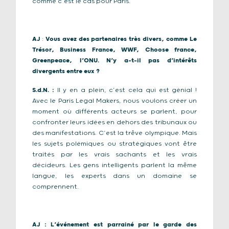
comme c’est le cas pour Paris.
AJ
:
Vous avez des partenaires très divers, comme Le
Trésor, Business France, WWF, Choose france,
Greenpeace, l’ONU. N’y a-t-il pas d’intérêts
divergents entre eux ?
S.d.N. :
Il y en a plein, c’est cela qui est génial !
Avec le Paris Legal Makers, nous voulons créer un
moment où différents acteurs se parlent, pour
confronter leurs idées en dehors des tribunaux ou
des manifestations. C’est la trêve olympique. Mais
les sujets polémiques ou stratégiques vont être
traités par les vrais sachants et les vrais
décideurs. Les gens intelligents parlent la même
langue, les experts dans un domaine se
comprennent.
AJ
: L’événement est parrainé par le garde des