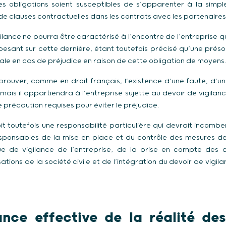
es obligations soient susceptibles de s’apparenter à la sim
n de clauses contractuelles dans les contrats avec les partenair
igilance ne pourra être caractérisé à l’encontre de l’entrepris
 pesant sur cette dernière, étant toutefois précisé qu’une prés
ale en cas de préjudice en raison de cette obligation de moyens.
prouver, comme en droit français, l’existence d’une faute, d’un
 mais il appartiendra à l’entreprise sujette au devoir de vigila
e précaution requises pour éviter le préjudice.
t toutefois une responsabilité particulière qui devrait incombe
esponsables de la mise en place et du contrôle des mesures de 
que de vigilance de l’entreprise, de la prise en compte des c
tions de la société civile et de l’intégration du devoir de vigi
ance effective de la réalité d