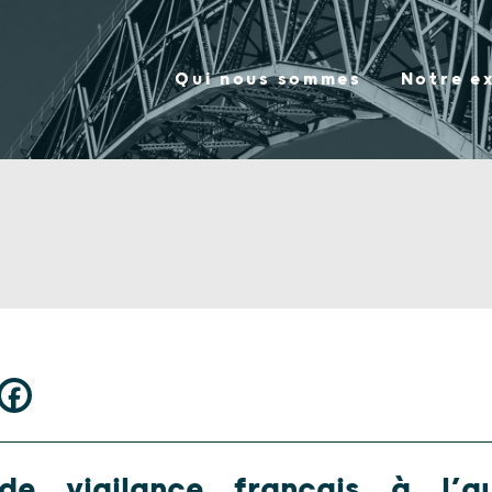
Qui nous sommes
Notre e
de vigilance français à l’