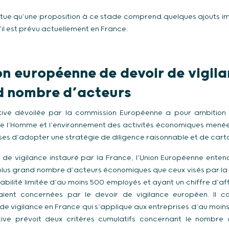
titue qu’une proposition à ce stade comprend quelques ajouts 
’il est prévu actuellement en France.
on européenne de devoir de vigil
d nombre d’acteurs
tive dévoilée par la commission Européenne a pour ambition d
 de l’Homme et l’environnement des activités économiques menées 
ises d’adopter une stratégie de diligence raisonnable et de cart
de vigilance instauré par la France, l’Union Européenne enten
plus grand nombre d’acteurs économiques que ceux visés par la lo
abilité limitée d’au moins 500 employés et ayant un chiffre d’a
raient concernées par le devoir de vigilance européen. Il c
de vigilance en France qui s’applique aux entreprises d’au moins
tive prévoit deux critères cumulatifs concernant le nombre 