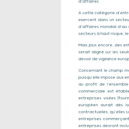
d’affaires.
A cette catégorie d’entre
exercent dans un secteur 
d’affaires mondial d’au m
secteurs à haut risque, l
Mais plus encore, des ent
serait aligné sur les se
devoir de vigilance euro
Concernant le champ maté
puisqu’elle impose aux en
au profit de l’ensemble
commerciale est établie
entreprises visées (fourn
européen aurait dès lor
contractuelles, qu’elles 
entreprises commerçant 
entreprises devront inclu