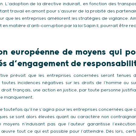
n. L’adoption de la directive induirait, en fonction des transpos
tant travail en amont pour s’assurer de la probité des partena
ur que les entreprises améliorent les stratégies de vigilance. Ain
it en matière d’anti-corruption par la loi Sapin II, pourrait être req
on européenne de moyens qui pou
ités d’engagement de responsabili
ctive prévoit que les entreprises concernées seront tenues
 toutes incidences négatives sur les droits de l’homme ou su
droit français, une action en justice, par toute personne justifian
 de manquement.
 toutefois qu’il ne s’agira pour les entreprises concernées que 
ques se sont alors élevées quant au caractère non contraignan
 de moyens n’induisant pas que l’auteur garantisse l’exécutio
œuvre tout ce qui est possible pour l’atteindre. Dès lors, cert