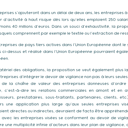
prises s’ajouteront dans un délai de deux ans, les entreprises à 
d’activité à haut risque dès lors qu’elles emploient 250 salari
oins 40 millions d’euros. Dans un souci d’exhaustivité, la propo
esquels comprennent par exemple le textile ou l’extraction de res
reprises de pays tiers actives dans l’Union Européenne dont le s
uils ci-dessus et réalisé dans l’Union Européenne pourraient éga
péen.
riel des obligations, la proposition se veut également plus la
treprises d’intégrer le devoir de vigilance non pas à leurs seul
 de la chaîne de valeur des entreprises donneuses d’ordre 
, c’est-à-dire les relations commerciales en amont et en av
isseurs, prestataires, sous-traitants, partenaires, clients, etc
s une application plus large qu’aux seules entreprises visé
soient directes ou indirectes, devraient de facto être appréhend
avec les entreprises visées se conforment au devoir de vigilan
re une multiplicité infinie d’acteurs dans leur plan de vigilance