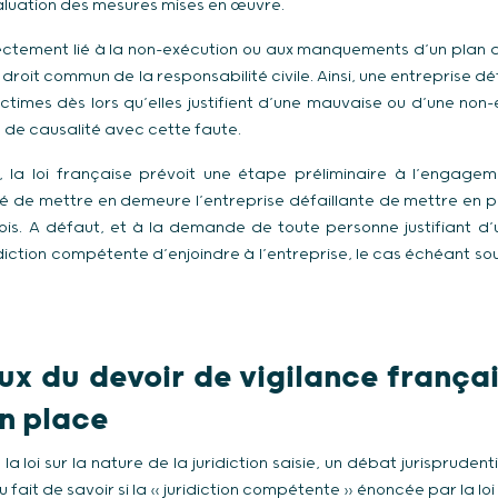
évaluation des mesures mises en œuvre.
ement lié à la non-exécution ou aux manquements d’un plan de 
u droit commun de la responsabilité civile. Ainsi, une entreprise d
times dès lors qu’elles justifient d’une mauvaise ou d’une non-e
en de causalité avec cette faute.
a loi française prévoit une étape préliminaire à l’engagem
ité de mettre en demeure l’entreprise défaillante de mettre en 
ois. A défaut, et à la demande de toute personne justifiant d’un
ridiction compétente d’enjoindre à l’entreprise, le cas échéant so
ux du devoir de vigilance françai
en place
a loi sur la nature de la juridiction saisie, un débat jurisprudent
 fait de savoir si la « juridiction compétente » énoncée par la loi v