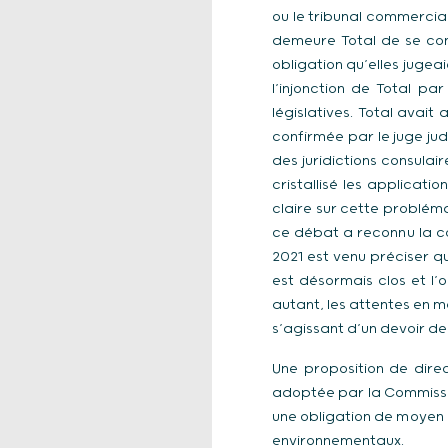
ou le tribunal commercial
demeure Total de se con
obligation qu’elles jugeai
l’injonction de Total p
législatives. Total avait
confirmée par le juge jud
des juridictions consula
cristallisé les applicati
claire sur cette problém
ce débat a reconnu la co
2021 est venu préciser q
est désormais clos et l’
autant, les attentes en 
s’agissant d’un devoir de
Une proposition de direc
adoptée par la Commissio
une obligation de moyen p
environnementaux.