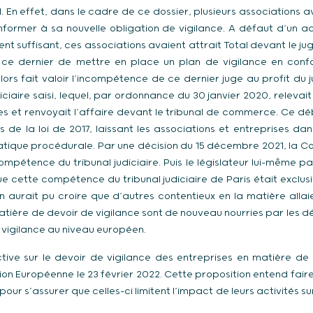
. En effet, dans le cadre de ce dossier, plusieurs associations ava
former à sa nouvelle obligation de vigilance. A défaut d’un 
ent suffisant, ces associations avaient attrait Total devant le jug
ar ce dernier de mettre en place un plan de vigilance en conf
 alors fait valoir l’incompétence de ce dernier juge au profit du
iciaire saisi, lequel, par ordonnance du 30 janvier 2020, releva
ires et renvoyait l’affaire devant le tribunal de commerce. Ce 
ons de la loi de 2017, laissant les associations et entreprises dan
atique procédurale. Par une décision du 15 décembre 2021, la Co
mpétence du tribunal judiciaire. Puis le législateur lui-même p
ue cette compétence du tribunal judiciaire de Paris était exclu
on aurait pu croire que d’autres contentieux en la matière alla
matière de devoir de vigilance sont de nouveau nourries par les 
 vigilance au niveau européen.
tive sur le devoir de vigilance des entreprises en matière de 
n Européenne le 23 février 2022. Cette proposition entend faire 
our s’assurer que celles-ci limitent l’impact de leurs activités su