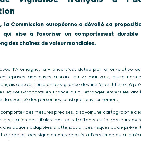
tion
r, la Commission européenne a dévoilé sa propositio
e qui vise à favoriser un comportement durable
long des chaînes de valeur mondiales.
avec l’Allemagne, la France s’est dotée par la loi relative a
entreprises donneuses d’ordre du 27 mai 2017, d’une norm
ançais d’établir un plan de vigilance destiné à identifier et à pré
les et sous-traitants en France ou à l’étranger envers les droit
t la sécurité des personnes, ainsi que l’environnement.
t comporter des mesures précises, à savoir une cartographie de
 la situation des filiales, des sous-traitants ou fournisseurs av
, des actions adaptées d’atténuation des risques ou de prévent
 de recueil des signalements relatifs à l’existence ou à la réal