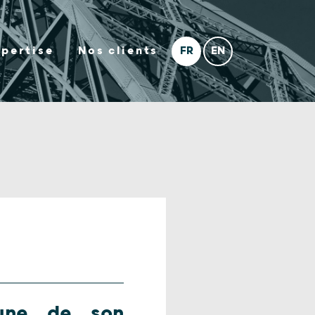
xpertise
Nos clients
aune de son