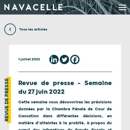
Aller au contenu
Tous les articles
1 juillet 2022
REVUE DE PRESSE
Revue de presse – Semaine
du 27 juin 2022
Cette semaine vous découvrirez les précisions
données par la Chambre Pénale de Cour de
Cassation dans différentes décisions, en
matière d’atteintes à la probité, à propos du