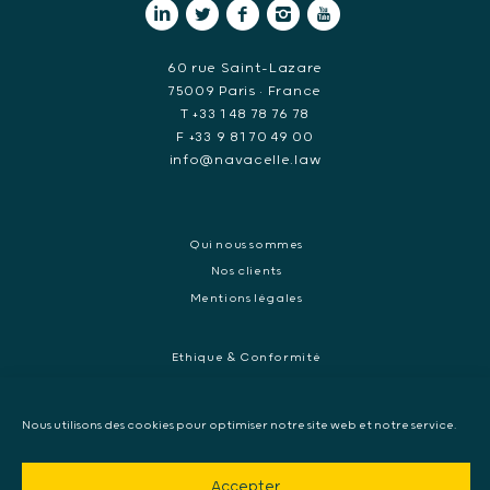
60 rue Saint-Lazare
75009 Paris • France
T +33 1 48 78 76 78
F +33 9 81 70 49 00
info@navacelle.law
Qui nous sommes
Nos clients
Mentions légales
Ethique & Conformité
Contentieux réglementaires et enquêtes de régulateurs
Droit pénal des affaires
Nous utilisons des cookies pour optimiser notre site web et notre service.
Contentieux commercial international
Contentieux pénal et enquête internationale
Accepter