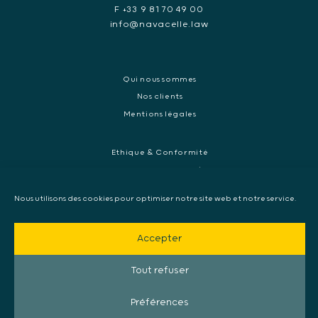
F +33 9 81 70 49 00
info@navacelle.law
Qui nous sommes
Nos clients
Mentions légales
Ethique & Conformité
Contentieux réglementaires et enquêtes de régulateurs
Droit pénal des affaires
Nous utilisons des cookies pour optimiser notre site web et notre service.
Contentieux commercial international
Contentieux pénal et enquête internationale
Accepter
Arbitrage et médiation
Mandat d’arrêt européen, Extradition & Interpol
Tout refuser
Collecte de preuve internationale
Préférences
© 2010 - 2026 NAVACELLE. Tous droits réservés