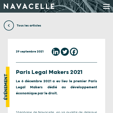
Aller au contenu
Tous les articles
29 septembre 2021
Paris Legal Makers 2021
ÉVÉNEMENT
Le 6 décembre 2021 a eu lieu le premier Paris
Legal Makers dédié au développement
économique par le droit.
Stéphane de Navacelle, en sa qualité de délégué