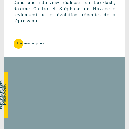
Dans une interview réalisée par LexFlash,
Roxane Castro et Stéphane de Navacelle
reviennent sur les évolutions récentes de la
répression...
En savoir plus
R
E
V
U
E
E
P
R
E
S
S
D
E