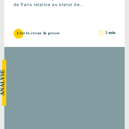
de Paris relative au statut de...
5 min
Lire la revue de presse
NALYSE