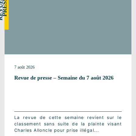
R
E
V
U
E
E
P
R
E
S
S
D
E
7 août 2026
Revue de presse – Semaine du 7 août 2026
La revue de cette semaine revient sur le
classement sans suite de la plainte visant
Charles Alloncle pour prise illégal...