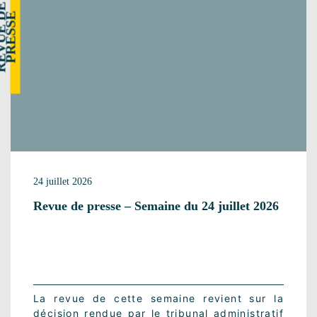
R
E
V
U
E
E
P
R
E
S
S
D
E
24 juillet 2026
Revue de presse – Semaine du 24 juillet 2026
La revue de cette semaine revient sur la
décision rendue par le tribunal administratif