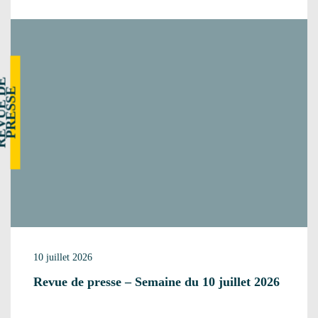
R
E
V
U
E
E
P
R
E
S
S
D
E
10 juillet 2026
Revue de presse – Semaine du 10 juillet 2026