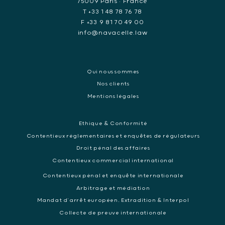
75009 Paris • France
T +33 1 48 78 76 78
F +33 9 81 70 49 00
info@navacelle.law
Qui nous sommes
Nos clients
Mentions légales
Ethique & Conformité
Contentieux réglementaires et enquêtes de régulateurs
Droit pénal des affaires
Contentieux commercial international
Contentieux pénal et enquête internationale
Arbitrage et médiation
Mandat d’arrêt européen, Extradition & Interpol
Collecte de preuve internationale