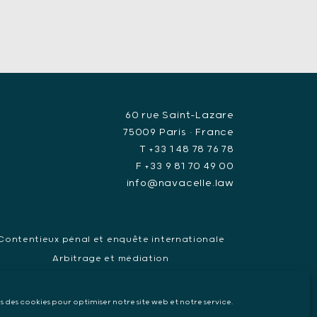
60 rue Saint-Lazare
75009 Paris • France
T +33 1 48 78 76 78
F +33 9 81 70 49 00
info@navacelle.law
Contentieux pénal et enquête internationale
Arbitrage et médiation
ndat d’arrêt européen, Extradition & Interpol
Collecte de preuve internationale
ns des cookies pour optimiser notre site web et notre service.