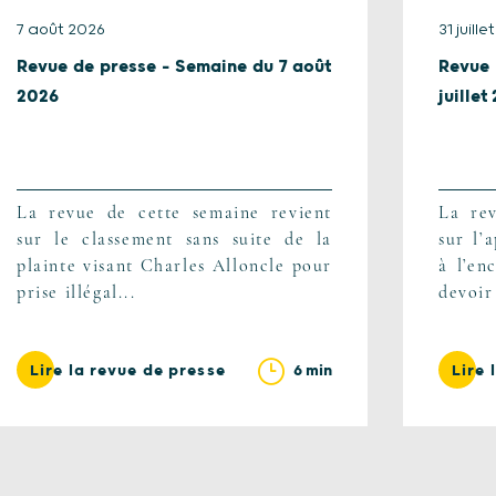
7 août 2026
31 juill
Revue de presse – Semaine du 7 août
Revue
2026
juillet
La revue de cette semaine revient
La rev
sur le classement sans suite de la
sur l’
plainte visant Charles Alloncle pour
à l’en
prise illégal...
devoir 
6 min
Lire la revue de presse
Lire 