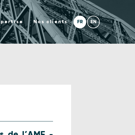
xpertise
Nos clients
s de l’AMF –