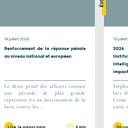
14 juillet 2026
13 juill
Renforcement de la réponse pénale
2026 
au niveau national et européen
Instit
Intel
impact.
Le droit pénal des affaires connait
Stépha
une période de plus grande
lors 
répression via un durcissement de la
Crime
lutte contre les...
côtés 
5 min
Lire le panorama
En sa