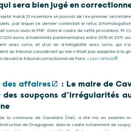
ui sera bien jugé en correctionne
rejeté mardi 21 novembre un pourvoi de l’ex-premier secrétaire
lis, par lequel ce dernier contestait le refus d’homologation
ait conclu avec le PNF. Dans le cadre de cette procédure, M. C
10.000 euros d’indemnités parlementaires entre 2015 et 2017, a
nt avec sursis et d’un an d’inéligibilité avec sursis qui n’
ent du tribunal considérant qu’elle n’était pas adaptée à la gra
ain devant le tribunal correctionnel de Paris.
> Lire l’article
 des affaires
:
Le maire de Cav
des soupçons d’irrégularités a
une
re de la commune de Cavalaire (Var), a été mis en examen ma
’instruction de Draguignan, dans le cadre notamment de soupço