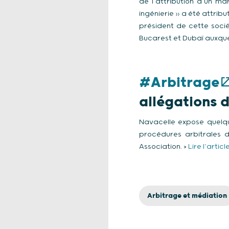
de l’attribution d’un ma
ingénierie » a été attribu
président de cette soci
Bucarest et Dubaï auxquel
#Arbitrage
allégations 
Navacelle expose quelqu
procédures arbitrales d
Association. >
Lire l’articl
Arbitrage et médiation