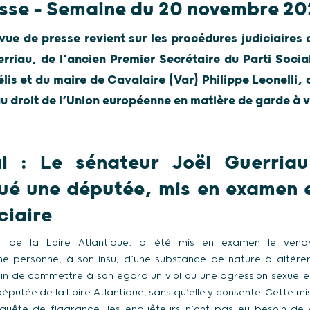
sse – Semaine du 20 novembre 20
vue de presse revient sur les procédures judiciaires 
rriau, de l’ancien Premier Secrétaire du Parti Socia
s et du maire de Cavalaire (Var) Philippe Leonelli, ai
au droit de l’Union européenne en matière de garde à v
l : Le sénateur Joël Guerria
ué une députée, mis en examen 
ciaire
ur de la Loire Atlantique, a été mis en examen le ven
ne personne, à son insu, d’une substance de nature à altére
in de commettre à son égard un viol ou une agression sexuelle.
éputée de la Loire Atlantique, sans qu’elle y consente. Cette m
quête de flagrance, les enquêteurs n’ont pas eu besoin d