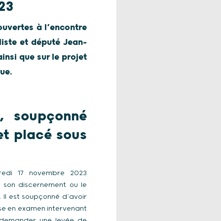
23
ouvertes à l’encontre
liste et député Jean-
nsi que sur le projet
ue.
u, soupçonné
et placé sous
dredi 17 novembre 2023
r son discernement ou le
 Il est soupçonné d’avoir
ise en examen intervenant
e demander une levée de