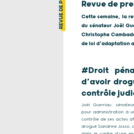
REVUE DE PRESSE
Revue de pre
Cette semaine, la re
du sénateur Joël Gue
Christophe Cambadéli
de loi d’adaptation 
#Droit péna
d’avoir drog
contrôle judi
Joël Guerriau, sénate
pour administration à u
contrôle de ses actes af
drogué Sandrine Josso, d
dans le cadre d’une en