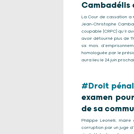
Cambadélis q
La Cour de cassation a 
Jean-Christophe Cambadé
coupable (CRPC) qu’il av
avoir détourné plus de 1
six mois d’emprisonneme
homologuée par le présid
aura lieu le 24 juin proch
#Droit pénal
examen pour 
de sa comm
Philippe Leonelli, mai
corruption par un juge d