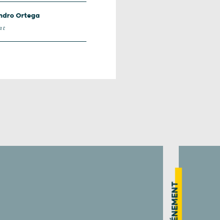
ndro Ortega
at
ÉVÉNEMENT