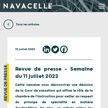
Aller au contenu
Tous les articles
15 juillet 2022
REVUE DE PRESSE
Revue de presse – Semaine
du 11 juillet 2022
Cette semaine vous découvrirez une décision
de la Cour de cassation qui affine le rôle de la
chambre de l'instruction pour veiller au respect
du principe de spécialité en matière