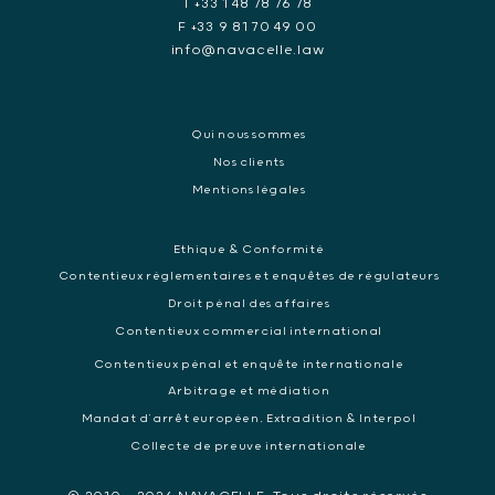
T +33 1 48 78 76 78
F +33 9 81 70 49 00
info@navacelle.law
Qui nous sommes
Nos clients
Mentions légales
Ethique & Conformité
Contentieux réglementaires et enquêtes de régulateurs
Droit pénal des affaires
Contentieux commercial international
Contentieux pénal et enquête internationale
Arbitrage et médiation
Mandat d’arrêt européen, Extradition & Interpol
Collecte de preuve internationale