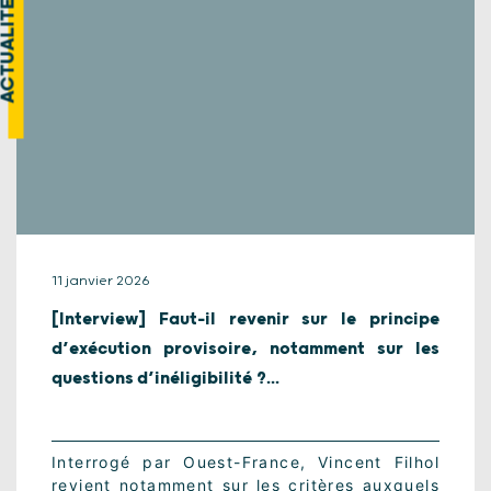
CTUALITÉ
11 janvier 2026
[Interview] Faut-il revenir sur le principe
d’exécution provisoire, notamment sur les
questions d’inéligibilité ?...
Interrogé par Ouest-France, Vincent Filhol
revient notamment sur les critères auxquels