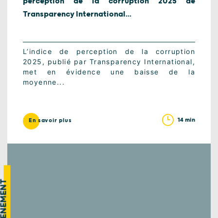
perception de la corruption 2025 de
Transparency International...
L’indice de perception de la corruption
2025, publié par Transparency International,
met en évidence une baisse de la
moyenne...
14 min
En savoir plus
VÉNEMENT