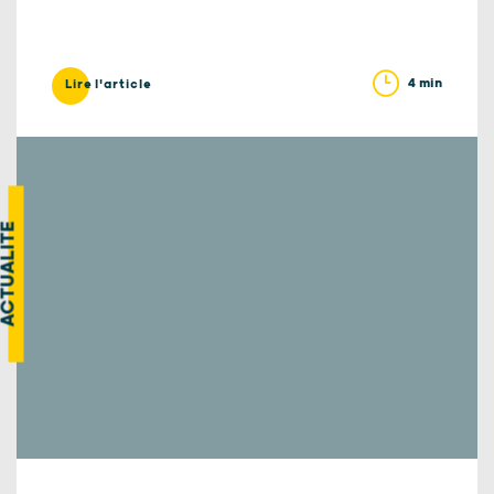
4 min
Lire l'article
CTUALITÉ