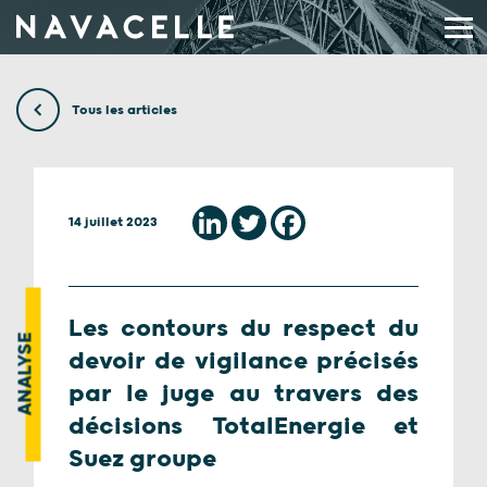
Aller au contenu
Tous les articles
14 juillet 2023
Les contours du respect du
ANALYSE
devoir de vigilance précisés
par le juge au travers des
décisions TotalEnergie et
Suez groupe