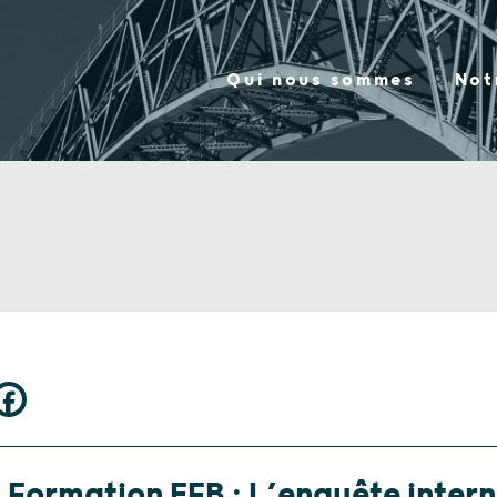
Qui nous sommes
Not
Formation EFB : L’enquête inter