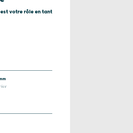
st votre rôle en tant
omm
rice