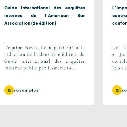
Guide international des enquêtes
L’im
internes de l’American Bar
contr
Association (2e édition)
confor
L'équipe Navacelle a participé à la
Une fo
rédaction de la deuxième édition du
2 Jur
Guide international des enquêtes
compli
internes publié par l'American...
Lyon 2
En savoir plus
En sa