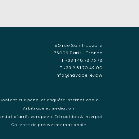
60 rue Saint-Lazare
75009 Paris • France
T +33 1 48 78 76 78
F +33 9 81 70 49 00
info@navacelle.law
Contentieux pénal et enquête internationale
Arbitrage et médiation
ndat d’arrêt européen, Extradition & Interpol
Collecte de preuve internationale