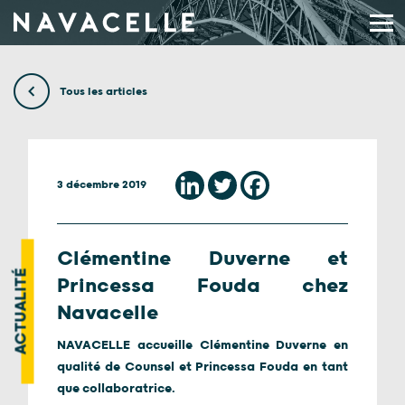
Aller au contenu
Tous les articles
3 décembre 2019
Clémentine Duverne et
ACTUALITÉ
Princessa Fouda chez
Navacelle
NAVACELLE accueille Clémentine Duverne en
qualité de Counsel et Princessa Fouda en tant
que collaboratrice.