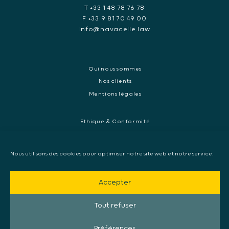
T +33 1 48 78 76 78
F +33 9 81 70 49 00
info@navacelle.law
Qui nous sommes
Nos clients
Mentions légales
Ethique & Conformité
Contentieux réglementaires et enquêtes de régulateurs
Droit pénal des affaires
Nous utilisons des cookies pour optimiser notre site web et notre service.
Contentieux commercial international
Contentieux pénal et enquête internationale
Accepter
Arbitrage et médiation
Mandat d’arrêt européen, Extradition & Interpol
Tout refuser
Collecte de preuve internationale
Préférences