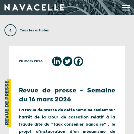
Aller au contenu
Tous les articles
20 mars 2026
REVUE DE PRESSE
Revue de presse – Semaine
du 16 mars 2026
La revue de presse de cette semaine revient sur
l’arrêt de la Cour de cassation relatif à la
fraude dite du “faux conseiller bancaire” ; le
projet d’instauration d’un mécanisme de