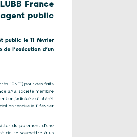
 KLUBB France
’agent public
 public le 11 février
e de l’exécution d’un
rès “PNF”) pour des faits
rance SAS, société membre
tion judiciaire d’intérêt
idation rendue le 11 février
quitter du paiement d’une
té de se soumettre à un