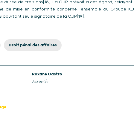
e durée de trois ans[18]. La CJIP prévoit à cet égard, relaya
e de mise en conformité concerne l’ensemble du Groupe KL
pourtant seule signataire de la CJIP[19].
Droit pénal des affaires
Roxane Castro
Associée
page