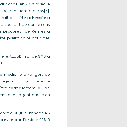
rat conclu en 2018 avec le
e 27 millions d’euros[5].
urait ainsi été adressée à
re disposant de connexions
, le procureur de Rennes a
te préliminaire pour des
ociété KLUBB France SAS a
8].
termédiaire étranger, du
irigeant du groupe et le
aître formellement ou de
tenu que l’agent public en
e morale KLUBB France SAS
prévue par l’article 435-3