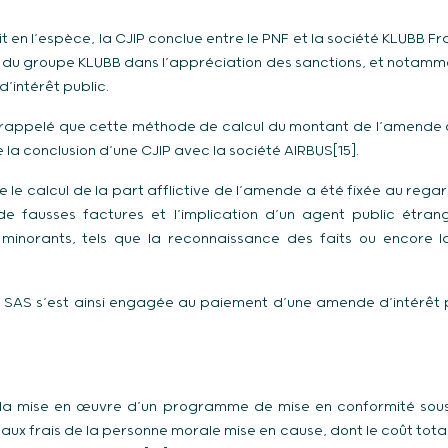
ait en l’espèce, la CJIP conclue entre le PNF et la société KLUBB F
 du groupe KLUBB dans l’appréciation des sanctions, et notamm
’intérêt public.
re rappelé que cette méthode de calcul du montant de l’amende 
 la conclusion d’une CJIP avec la société AIRBUS[15].
que le calcul de la part afflictive de l’amende a été fixée au reg
de fausses factures et l’implication d’un agent public étra
minorants, tels que la reconnaissance des faits ou encore l
 SAS s’est ainsi engagée au paiement d’une amende d’intérêt p
 la mise en œuvre d’un programme de mise en conformité sous
 aux frais de la personne morale mise en cause, dont le coût tot