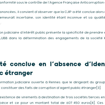
formité sous le contrôle de l’Agence Française Anticorruption 
noncées, il convient d’observer que la CJIP a été conclue alors
meurait incertaine, son identité étant inconnue et sa qualité
.
on judiciaire d’intérêt public présente la spécificité de prendre
LUBB dans la détermination des engagements de la société 
té conclue en l’absence d’ident
ic étranger
formation judiciaire ouverte à Rennes que le dirigeant du gro
constituer des faits de corruption d’agent public étranger[3].
e l’existence de virements à destination de trois sociétés tierces 
èce et ce pour un montant total de 607 450 euros[4]. Ces 