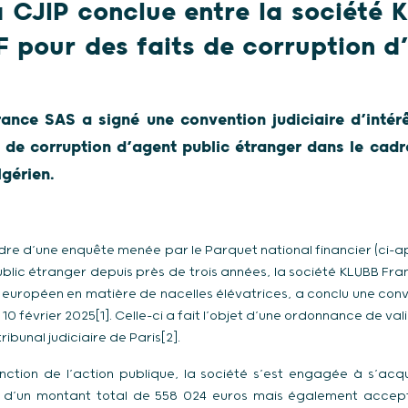
a CJIP conclue entre la société
F pour des faits de corruption d
nce SAS a signé une convention judiciaire d’intérêt
 de corruption d’agent public étranger dans le cadr
lgérien.
dre d’une enquête menée par le Parquet national financier (ci-ap
blic étranger depuis près de trois années, la société KLUBB F
européen en matière de nacelles élévatrices, a conclu une conven
 10 février 2025[1]. Celle-ci a fait l’objet d’une ordonnance de val
ribunal judiciaire de Paris[2].
inction de l’action publique, la société s’est engagée à s’ac
c d’un montant total de 558 024 euros mais également accep