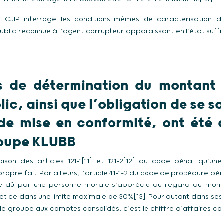
e CJIP interroge les conditions mêmes de caractérisation de 
blic reconnue à l’agent corrupteur apparaissant en l’état suf
s de détermination du montant
lic, ainsi que l’obligation de se 
e mise en conformité, ont été 
roupe KLUBB
aison des articles 121-1[11] et 121-2[12] du code pénal qu’u
opre fait. Par ailleurs, l’article 41-1-2 du code de procédure pé
 dû par une personne morale s’apprécie au regard du monta
t ce dans une limite maximale de 30%[13]. Pour autant dans ses 
e groupe aux comptes consolidés, c’est le chiffre d’affaires con