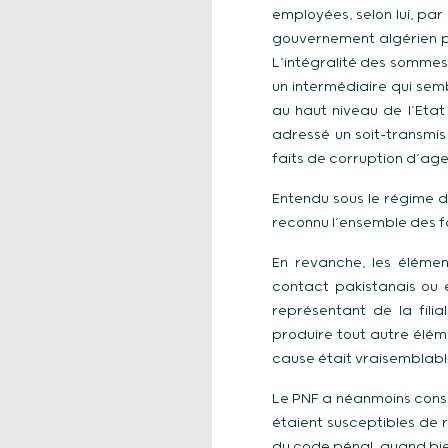
employées, selon lui, par
gouvernement algérien po
L’intégralité des sommes 
un intermédiaire qui semb
au haut niveau de l’Etat 
adressé un soit-transmi
faits de corruption d’age
Entendu sous le régime d
reconnu l’ensemble des f
En revanche, les élémen
contact pakistanais ou 
représentant de la fili
produire tout autre éléme
cause était vraisemblabl
Le PNF a néanmoins consi
étaient susceptibles de r
du code pénal, quand bie