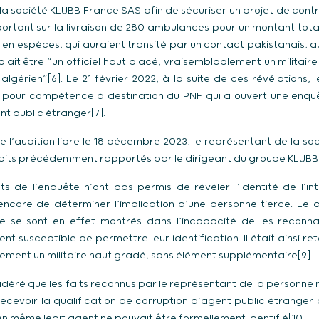
 la société KLUBB France SAS afin de sécuriser un projet de cont
rtant sur la livraison de 280 ambulances pour un montant total d
en espèces, qui auraient transité par un contact pakistanais, a
lait être “un officiel haut placé, vraisemblablement un militai
algérien”[6]. Le 21 février 2022, à la suite de ces révélations
s pour compétence à destination du PNF qui a ouvert une enquê
nt public étranger[7].
e l’audition libre le 18 décembre 2023, le représentant de la s
aits précédemment rapportés par le dirigeant du groupe KLUBB[
ts de l’enquête n’ont pas permis de révéler l’identité de l’in
encore de déterminer l’implication d’une personne tierce. Le d
ale se sont en effet montrés dans l’incapacité de les reconn
nt susceptible de permettre leur identification. Il était ainsi re
ement un militaire haut gradé, sans élément supplémentaire[9].
déré que les faits reconnus par le représentant de la personn
ecevoir la qualification de corruption d’agent public étranger 
n même ledit agent ne pouvait être formellement identifié[10].