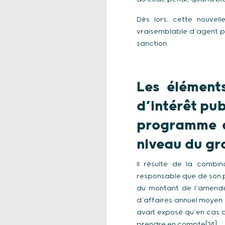
Dès lors, cette nouvell
vraisemblable d’agent pu
sanction.
Les élément
d’intérêt pub
programme d
niveau du g
Il résulte de la combin
responsable que de son pr
du montant de l’amende
d’affaires annuel moyen e
avait exposé qu’en cas d
prendre en compte[14].