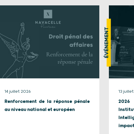
ÉVÉNEMENT
14 juillet 2026
13 juill
Renforcement de la réponse pénale
2026 
au niveau national et européen
Instit
Intel
impact.