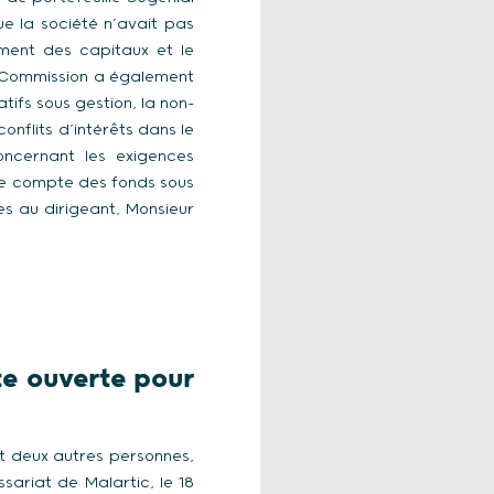
ue la société n’avait pas
iment des capitaux et le
La Commission a également
ifs sous gestion, la non-
nflits d’intérêts dans le
concernant les exigences
r le compte des fonds sous
s au dirigeant, Monsieur
te ouverte pour
et deux autres personnes,
ariat de Malartic, le 18