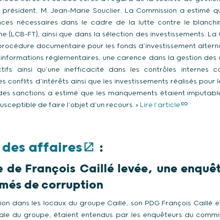
n président, M. Jean-Marie Souclier. La Commission a estimé q
gences nécessaires dans le cadre de la lutte contre le blanch
e (LCB-FT), ainsi que dans la sélection des investissements. 
rocédure documentaire pour les fonds d’investissement alternat
informations réglementaires, une carence dans la gestion des co
tifs ainsi qu’une inefficacité dans les contrôles internes 
s conflits d’intérêts ainsi que les investissements réalisés pou
des sanctions a estimé que les manquements étaient imputable
susceptible de faire l’objet d’un recours. >
Lire l’article
 des affaires
:
 de François Caillé levée, une enquê
umés de corruption
ition dans les locaux du groupe Caillé, son PDG François Caillé 
rale du groupe, étaient entendus par les enquêteurs du commiss