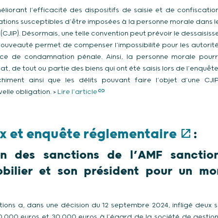
éliorant l’efficacité des dispositifs de saisie et de confiscatio
ations susceptibles d’être imposées à la personne morale dans 
c (CJIP). Désormais, une telle convention peut prévoir le dessaisiss
ouveauté permet de compenser l’impossibilité pour les autorité
nce de condamnation pénale. Ainsi, la personne morale pour
tat, de tout ou partie des biens qui ont été saisis lors de l’enquêt
nchiment ainsi que les délits pouvant faire l’objet d’une CJ
lle obligation. >
Lire l’article
x et enquête réglementaire
:
n des sanctions de l’AMF sanction
bilier et son président pour un mo
ons a, dans une décision du 12 septembre 2024, infligé deux s
.000 euros et 30.000 euros à l’égard de la société de gestion