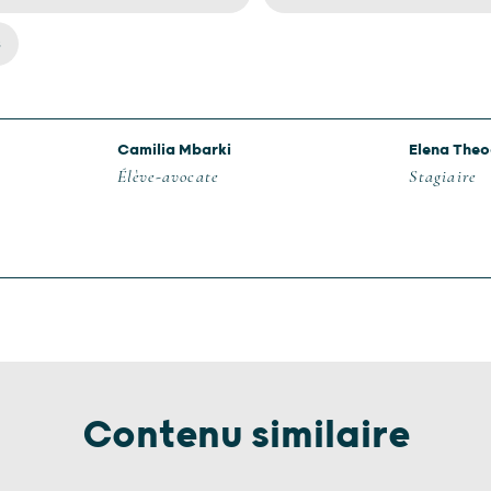
s
Camilia Mbarki
Elena The
Élève-avocate
Stagiaire
Contenu similaire