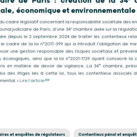
ciaire de Paris : création de la 34ᵉ
iale, économique et environnementale
u cadre législatif concernant la responsabilité sociétale des e
ribunal judiciaire de Paris, d’une 34ᵉ chambre axée sur la régulat
ée depuis le 2 septembre 2024 de traiter les contentieux rela
 le cadre de la loi n°2017-399 qui a introduit l’obligation de m
voir une gestion responsable des risques sociétaux et prévenir 
s écologiques, ainsi que la loi n°2021-1729 ayant consacré la
e
aris en matière de devoir de vigilance. La 34
chambre, prés
lus des litiges liés à cette loi, tous les contentieux associés 
emental.
> Lire l’article
ires et enquêtes de régulateurs
Contentieux pénal et enquêt