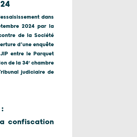
024
 dessaisissement dans
eptembre 2024 par la
contre de la Société
verture d’une enquête
JIP entre le Parquet
ion de la 34ᵉ chambre
ibunal judiciaire de
:
la confiscation