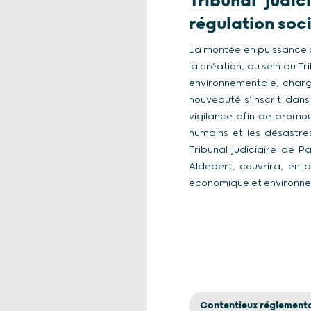
Tribunal judi
régulation soc
La montée en puissance d
la création, au sein du T
environnementale, charg
nouveauté s’inscrit dans
vigilance afin de promou
humains et les désastre
Tribunal judiciaire de P
Aldebert, couvrira, en p
économique et environn
Contentieux réglementa