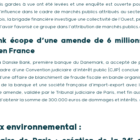
is gardes à vue ont été levées et une enquête est ouverte po
d’influence dans le cadre de marchés publics attribués au sec
mois, la brigade financière investigue une collectivité de l’Ouest,
’avoir favorisé ce groupe dans l’attribution de marchés publics.
k écope d’une amende de 6 million
 en France
la Danske Bank, première banque du Danemark, a accepté de 
cadre d’une Convention judiciaire d’intérêt public (CJIP) conclu
d’une affaire de blanchiment de fraude fiscale en bande organis
e de la banque et une société française d’import-export avec l
 amende, validée par le Tribunal judiciaire de Paris, met fin a
 d’obtenir la somme de 300.000 euros de dommages et intérêts.
 environnemental :