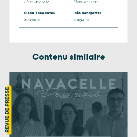
Élève-avocate
Élève-avocate
Elena Theodotou
Inès Bendjaffer
Stagiaire
Stagiaire
Contenu similaire
REVUE DE PRESSE