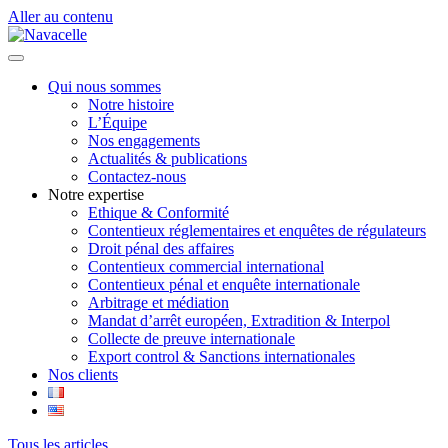
Aller au contenu
Qui nous sommes
Notre histoire
L’Équipe
Nos engagements
Actualités & publications
Contactez-nous
Notre expertise
Ethique & Conformité
Contentieux réglementaires et enquêtes de régulateurs
Droit pénal des affaires
Contentieux commercial international
Contentieux pénal et enquête internationale
Arbitrage et médiation
Mandat d’arrêt européen, Extradition & Interpol
Collecte de preuve internationale
Export control & Sanctions internationales
Nos clients
Tous les articles