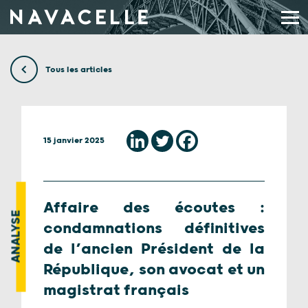
Aller au contenu
Tous les articles
15 janvier 2025
Affaire des écoutes :
ANALYSE
condamnations définitives
de l’ancien Président de la
République, son avocat et un
magistrat français