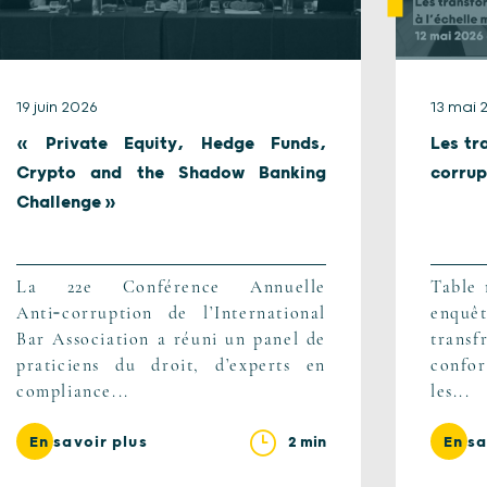
19 juin 2026
13 mai 
« Private Equity, Hedge Funds,
Les tr
Crypto and the Shadow Banking
corrup
Challenge »
La 22e Conférence Annuelle
Table 
Anti‑corruption de l’International
enq
Bar Association a réuni un panel de
trans
praticiens du droit, d’experts en
confor
compliance...
les...
2 min
En savoir plus
En sa