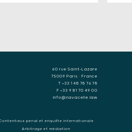
60 rue Saint-Lazare
75009 Paris • France
T +33 1 48 78 76 78
F +33 9 81 70 49 00
info@navacelle.law
Contentieux pénal et enquête internationale
Arbitrage et médiation