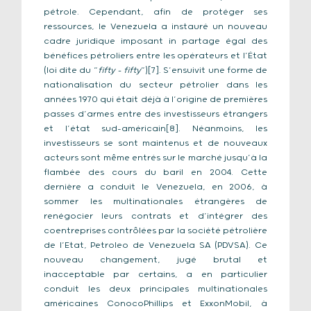
pétrole. Cependant, afin de protéger ses
ressources, le Venezuela a instauré un nouveau
cadre juridique imposant in partage égal des
bénéfices pétroliers entre les opérateurs et l’État
(loi dite du “
fifty – fifty
”)[7]. S’ensuivit une forme de
nationalisation du secteur pétrolier dans les
années 1970 qui était déjà à l’origine de premières
passes d’armes entre des investisseurs étrangers
et l’état sud-américain[8]. Néanmoins, les
investisseurs se sont maintenus et de nouveaux
acteurs sont même entrés sur le marché jusqu’à la
flambée des cours du baril en 2004. Cette
dernière a conduit le Venezuela, en 2006, à
sommer les multinationales étrangères de
renégocier leurs contrats et d’intégrer des
coentreprises contrôlées par la société pétrolière
de l’Etat, Petroleo de Venezuela SA (PDVSA). Ce
nouveau changement, jugé brutal et
inacceptable par certains, a en particulier
conduit les deux principales multinationales
américaines ConocoPhillips et ExxonMobil, à