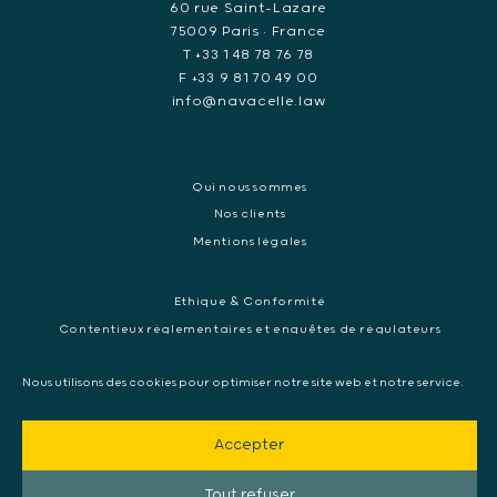
60 rue Saint-Lazare
75009 Paris • France
T +33 1 48 78 76 78
F +33 9 81 70 49 00
info@navacelle.law
Qui nous sommes
Nos clients
Mentions légales
Ethique & Conformité
Contentieux réglementaires et enquêtes de régulateurs
Droit pénal des affaires
Nous utilisons des cookies pour optimiser notre site web et notre service.
Contentieux commercial international
Contentieux pénal et enquête internationale
Accepter
Arbitrage et médiation
Mandat d’arrêt européen, Extradition & Interpol
Tout refuser