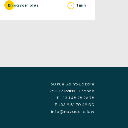
1 min
En savoir plus
60 rue Saint-Lazare
75009 Paris • France
T +33 1 48 78 76 78
F +33 9 81 70 49 00
info@navacelle.law