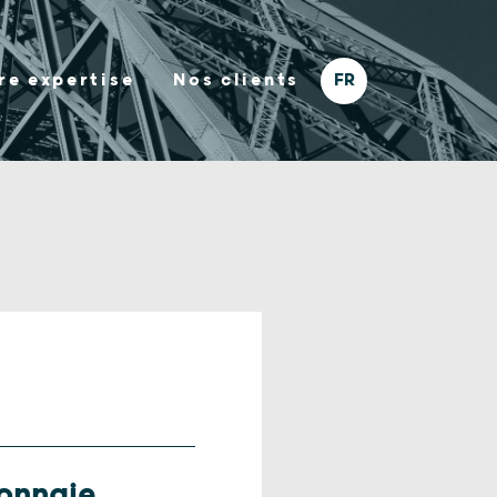
re expertise
Nos clients
monnaie