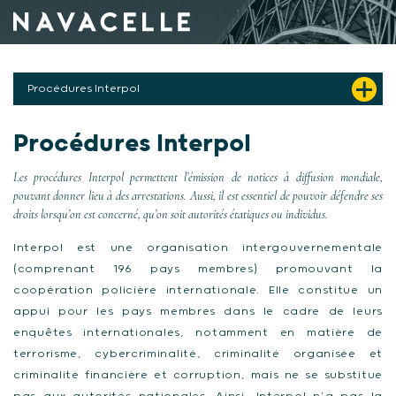
Aller au contenu
Procédures Interpol
Procédures Interpol
Les procédures Interpol permettent l’émission de notices à diffusion mondiale,
pouvant donner lieu à des arrestations. Aussi, il est essentiel de pouvoir défendre ses
droits lorsqu’on est concerné, qu’on soit autorités étatiques ou individus.
Interpol est une organisation intergouvernementale
(comprenant 196 pays membres) promouvant la
coopération policière internationale. Elle constitue un
appui pour les pays membres dans le cadre de leurs
enquêtes internationales, notamment en matière de
terrorisme, cybercriminalité, criminalité organisée et
criminalité financière et corruption, mais ne se substitue