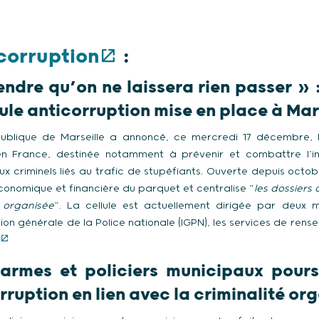
corruption
:
ndre qu’on ne laissera rien passer » 
lule anticorruption mise en place à Mar
ublique de Marseille a annoncé, ce mercredi 17 décembre, la
 en France, destinée notamment à prévenir et combattre l’infil
x criminels liés au trafic de stupéfiants. Ouverte depuis octobr
conomique et financière du parquet et centralise “
les dossiers 
é organisée
”. La cellule est actuellement dirigée par deux m
tion générale de la Police nationale (IGPN), les services de ren
darmes et policiers municipaux pours
rruption en lien avec la criminalité or