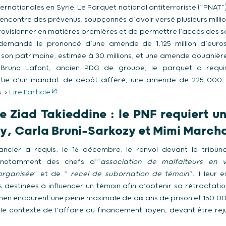
ernationales en Syrie. Le Parquet national antiterroriste (“PNAT”
l’encontre des prévenus, soupçonnés d’avoir versé plusieurs mill
rovisionner en matières premières et de permettre l’accès des salar
emandé le prononcé d’une amende de 1,125 million d’euros
 son patrimoine, estimée à 30 millions, et une amende douanière 
e Bruno Lafont, ancien PDG de groupe, le parquet a requi
tie d’un mandat de dépôt différé, une amende de 225 000 eu
. >
Lire l’article
e Ziad Takieddine : le PNF requiert u
y, Carla Bruni-Sarkozy et Mimi March
ancier a requis, le 16 décembre, le renvoi devant le tribun
s notamment des chefs d’“
association de malfaiteurs en
organisée
” et de “
recel de subornation de témoin
”. Il leur
estinées à influencer un témoin afin d’obtenir sa rétractatio
amen encourent une peine maximale de dix ans de prison et 150 
 le contexte de l’affaire du financement libyen, devant être re