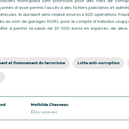
iciers municipaux sont poursuivis pour des faits de corrup
pçonnés d’avoir permis l’accès à des fichiers judiciaires et admin
éhicules. Ils auraient ainsi réalisé environ 6 500 opérations fra
rés au nom de garages fictifs, pour le compte d’individus soup
quête a permis la saisie de 30 000 euros en espèces, de deux v
ment et financement du terrorisme
Lutte anti-corruption
s
and
Mathilde Chesneau
Élève-avocate