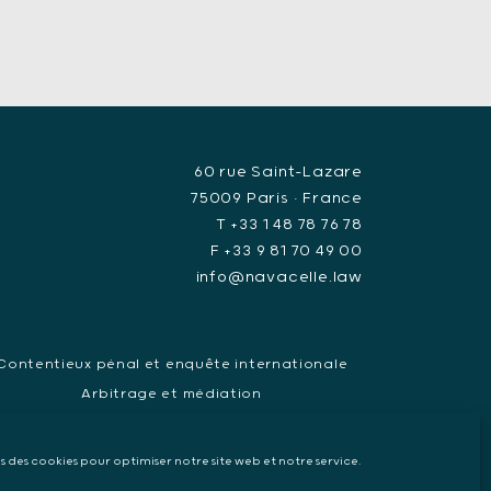
60 rue Saint-Lazare
75009 Paris • France
T +33 1 48 78 76 78
F +33 9 81 70 49 00
info@navacelle.law
Contentieux pénal et enquête internationale
Arbitrage et médiation
ndat d’arrêt européen, Extradition & Interpol
Collecte de preuve internationale
ns des cookies pour optimiser notre site web et notre service.