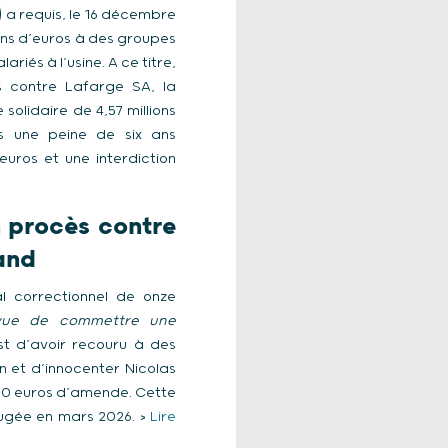
) a requis, le 16 décembre
ions d’euros à des groupes
iés à l’usine. A ce titre,
 contre Lafarge SA, la
solidaire de 4,57 millions
s une peine de six ans
ros et une interdiction
n procès contre
and
al correctionnel de onze
 vue de commettre une
 est d’avoir recouru à des
n et d’innocenter Nicolas
000 euros d’amende. Cette
jugée en mars 2026. >
Lire