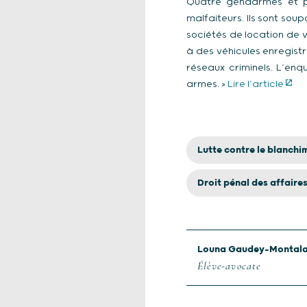
Quatre gendarmes et pol
malfaiteurs. Ils sont sou
sociétés de location de v
à des véhicules enregist
réseaux criminels. L’en
armes. >
Lire l’article
Lutte contre le blanchi
Droit pénal des affaire
Louna Gaudey-Montal
Élève-avocate