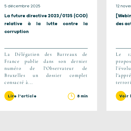
5 décembre 2025
12 nov
La future directive 2023/0135 (COD)
[Webin
relative à la lutte contre la
des ac
corruption
La Délégation des Barreaux de
Le 1
France publie dans son dernier
propo
numéro de l'Observateur de
l’évol
Bruxelles un dossier complet
l'ap
consacré à...
terror
8 min
Lire l'article
Voir 