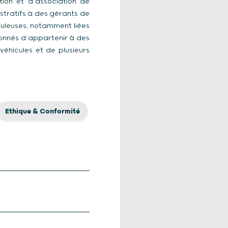
tion et d’association de
istratifs à des gérants de
uduleuses, notamment liées
çonnés d’appartenir à des
éhicules et de plusieurs
Ethique & Conformité