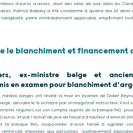
millions d’euros d’avoirs, dont des villas de luxe dans les Ca
iciaires, Patrick Balkany a été condamné à quatre ans et demi 
inéligibilité, peine immédiatement applicable, empêchant tout 
e le blanchiment et financement 
ers, ex-ministre belge et ancie
mis en examen pour blanchiment d’arg
s médias belges ont révélé la mise en examen de Didier Reyn
elge, décidée le 16 octobre par un magistrat instructeur. Il est
sements réguliers sur son compte auprès de la banque ING, pour
 euros, et par l’achat de jeux de hasard à hauteur d’environ 2
nt la banque ING, soupçonnée d’avoir tardé à signaler ce
ce renforcée imposées aux personnes “politiquement exposées