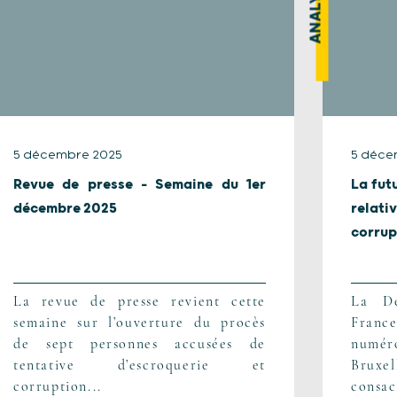
ANALYSE
5 décembre 2025
5 déce
Revue de presse – Semaine du 1er
La fut
décembre 2025
relat
corrup
La revue de presse revient cette
La Dé
semaine sur l’ouverture du procès
Franc
de sept personnes accusées de
numé
tentative d’escroquerie et
Bruxe
corruption...
consac