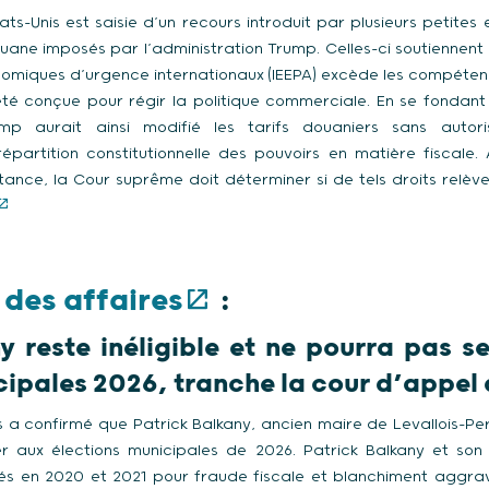
s-Unis est saisie d’un recours introduit par plusieurs petites 
uane imposés par l’administration Trump. Celles-ci soutiennent 
onomiques d’urgence internationaux (IEEPA) excède les compétenc
été conçue pour régir la politique commerciale. En se fondant
ump aurait ainsi modifié les tarifs douaniers sans autor
partition constitutionnelle des pouvoirs en matière fiscale.
ance, la Cour suprême doit déterminer si de tels droits relève
 des affaires
:
y reste inéligible et ne pourra pas s
cipales 2026, tranche la cour d’appel 
 a confirmé que Patrick Balkany, ancien maire de Levallois-Perre
 aux élections municipales de 2026. Patrick Balkany et son
s en 2020 et 2021 pour fraude fiscale et blanchiment aggrav