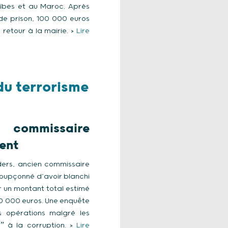
raïbes et au Maroc. Après
de prison, 100 000 euros
retour à la mairie. >
Lire
du terrorisme
n commissaire
ent
ders, ancien commissaire
 soupçonné d’avoir blanchi
 un montant total estimé
00 000 euros. Une enquête
s opérations malgré les
ˮ à la corruption. >
Lire