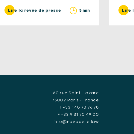
5 min
Lire la revue de presse
Lire 
60 rue Saint-Lazare
75009 Paris • France
T +33 1 48 78 76 78
F +33 9 81 70 49 00
info@navacelle.law