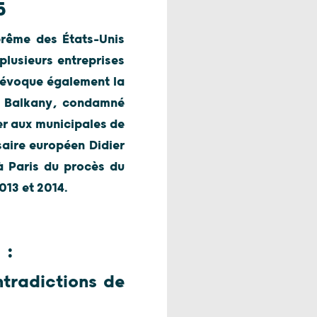
5
prême des États-Unis
plusieurs entreprises
e évoque également la
ick Balkany, condamné
er aux municipales de
saire européen Didier
 à Paris du procès du
013 et 2014.
:
ntradictions de