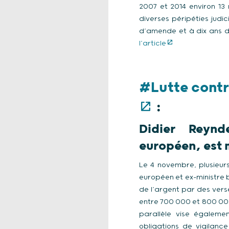
2007 et 2014 environ 13 
diverses péripéties jud
d’amende et à dix ans d’
l’article
#Lutte contr
:
Didier Reynd
européen, est 
Le 4 novembre, plusieur
européen et ex-ministre b
de l’argent par des ver
entre 700 000 et 800 000
parallèle vise égaleme
obligations de vigilan