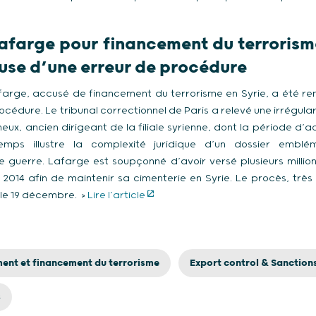
afarge pour financement du terrorism
se d’une erreur de procédure
arge, accusé de financement du terrorisme en Syrie, a été r
océdure. Le tribunal correctionnel de Paris a relevé une irrégul
eux, ancien dirigeant de la filiale syrienne, dont la période d’a
mps illustre la complexité juridique d’un dossier emblém
 guerre. Lafarge est soupçonné d’avoir versé plusieurs millio
t 2014 afin de maintenir sa cimenterie en Syrie. Le procès, très
le 19 décembre. >
Lire l’article
ment et financement du terrorisme
Export control & Sanctions
s