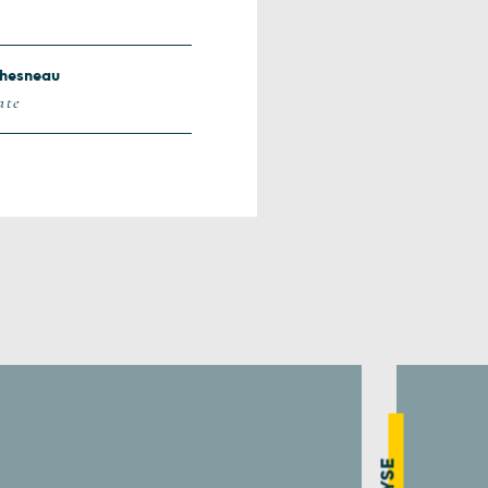
Chesneau
ate