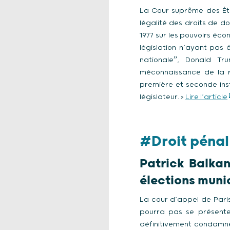
La Cour suprême des État
légalité des droits de do
1977 sur les pouvoirs éc
législation n’ayant pas 
nationaleˮ, Donald Tr
méconnaissance de la ré
première et seconde inst
législateur. >
Lire l’article
#Droit pénal
Patrick Balkan
élections muni
La cour d’appel de Paris
pourra pas se présenter
définitivement condamné