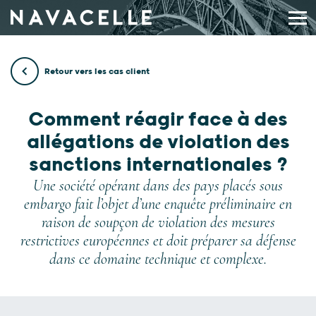
Aller au contenu
Retour vers les cas client
Comment réagir face à des
allégations de violation des
sanctions internationales ?
Une société opérant dans des pays placés sous
embargo fait l’objet d’une enquête préliminaire en
raison de soupçon de violation des mesures
restrictives européennes et doit préparer sa défense
dans ce domaine technique et complexe.