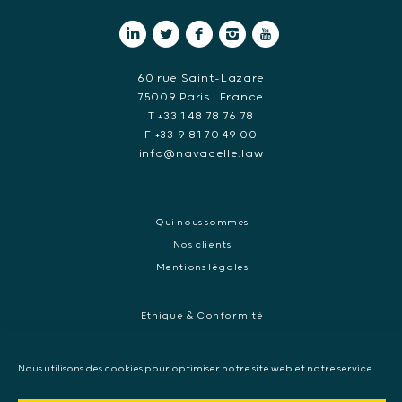
60 rue Saint-Lazare
75009 Paris • France
T +33 1 48 78 76 78
F +33 9 81 70 49 00
info@navacelle.law
Qui nous sommes
Nos clients
Mentions légales
Ethique & Conformité
Contentieux réglementaires et enquêtes de régulateurs
Droit pénal des affaires
Nous utilisons des cookies pour optimiser notre site web et notre service.
Contentieux commercial international