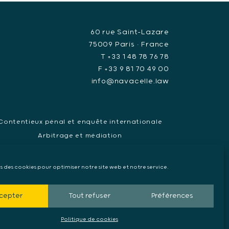
60 rue Saint-Lazare
75009 Paris • France
T +33 1 48 78 76 78
F +33 9 81 70 49 00
info@navacelle.law
Contentieux pénal et enquête internationale
Arbitrage et médiation
ndat d’arrêt européen, Extradition & Interpol
Collecte de preuve internationale
ns des cookies pour optimiser notre site web et notre service.
cepter
Tout refuser
Préférences
Politique de cookies