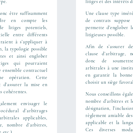
ype.
litiges et des intérêts d
donc être suffisamment
Une clause type insér
ndre en compte les
de contrats suppose
e litiges potentiels,
permette d’englober l
tielle entre différents
litigieuses possible.
raient à s’appliquer à
Afin de s’assurer de
 la typologie possible
clause d’arbitrage,
tes et ainsi englober
donc de soumettre
tiges qui pourraient
arbitrales à une insti
 ensemble contractuel
en garantir la bonne
e opération. Cette
choisir un siège favora
t d’assurer la mise en
s cohérentes.
Nous conseillons égal
nombre d’arbitres et l
alement envisager le
désignation, l’inclus
océdural d’arbitrages
règlement amiable des 
rbitrales applicables,
applicable et la lang
ge, nombre d’arbitres,
Ces diverses modal
 etc.).