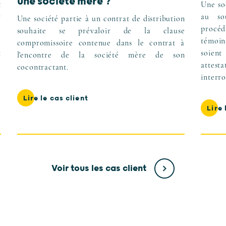
une société mère ?
t
Une so
r
au so
Une société partie à un contrat de distribution
e
procéd
souhaite se prévaloir de la clause
l
témoin
compromissoire contenue dans le contrat à
x
soient
l'encontre de la société mère de son
attest
cocontractant.
interro
Lire le cas client
Lire 
Voir tous les cas client