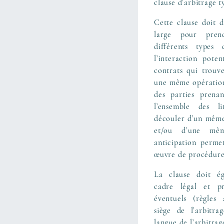
clause d’arbitrage t
Cette clause doit 
large pour pre
différents types d
l’interaction poten
contrats qui trouve
une même opération,
des parties prenan
l’ensemble des li
découler d’un même
et/ou d’une mêm
anticipation perme
œuvre de procédure
La clause doit ég
cadre légal et pr
éventuels (règles a
siège de l’arbitra
langue de l’arbitrage